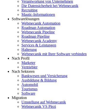
Verantwortung von Unternehmen
Die Datensicherheit bei Webmecanik
Recruiting
Mautic-Informationen
Softwarelösungen
Webmecanik Automation
Roadmap Automation
Webmecanik Pipeline
Roadmap Pipeline
Webmecanik Academy
Services & Leistungen
Halterung
Webmecanik mit Ihrer Software verbinden
Nach Profil
Marketer
Vertriebler
Nach Sektoren
Bankwesen und Versicherung
Ausbildung & Bildung
Automobil
Tourismus
Software
Migration
Umstellung auf Webmecanik
Webmecanik VS Plezi