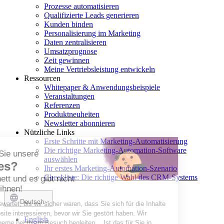
Prozesse automatisieren
Qualifizierte Leads generieren
Kunden binden
Personalisierung im Marketing
Daten zentralisieren
Umsatzprognose
Zeit gewinnen
Meine Vertriebsleistung entwickeln
Ressourcen
Whitepaper & Anwendungsbeispiele
Veranstaltungen
Referenzen
Produktneuheiten
Newsletter abonnieren
Nützliche Links
Erste Schritte mit Marketing-Automatisierung
Die richtige Marketing-Automation-Software
Möchten Sie unsere
auswählen
Cookies?
Ihr erstes Marketing-Automation-Szenario
Checkliste: Die richtige Wahl des CRM-Systems
Sie sind nett und es gibt nicht
viele von ihnen!
Deutsch
Wir haben gewartet, bis wir sicher waren, dass Sie sich für die Inhalte
unserer Website interessieren, bevor wir Sie gestört haben. Wir
English
würden Sie gerne bei Ihrem Besuch begleiten… Ist das für Sie in