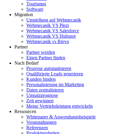
Tourismus
Software
Migration
Umstellung auf Webmecanik
Webmecanik VS Plezi
Webmecanik VS Salesforce
Webmecanik VS Hubspot
Webmecanik vs Brevo
Partner
Partner werden
Einen Partner finden
Nach Bedarf
Prozesse automatisieren
Qualifizierte Leads generieren
Kunden binden
Personalisierung im Marketing
Daten zentralisieren
Umsatzprognose
Zeit gewinnen
Meine Vertriebsleistung entwickeln
Ressourcen
Whitepaper & Anwendungsbeispiele
Veranstaltungen
Referenzen
Produktneuheiten