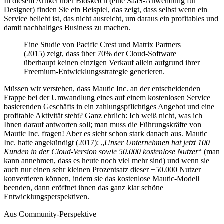
In
diesem Artikel
über Bidsketch (eine SaaS-Anwendung für
Designer) finden Sie ein Beispiel, das zeigt, dass selbst wenn ein
Service beliebt ist, das nicht ausreicht, um daraus ein profitables und
damit nachhaltiges Business zu machen.
Eine Studie von Pacific Crest und Matrix Partners
(2015) zeigt, dass über 70% der Cloud-Software
überhaupt keinen einzigen Verkauf allein aufgrund ihrer
Freemium-Entwicklungsstrategie generieren.
Müssen wir verstehen, dass Mautic Inc. an der entscheidenden
Etappe bei der Umwandlung eines auf einem kostenlosen Service
basierenden Geschäfts in ein zahlungspflichtiges Angebot und eine
profitable Aktivität steht? Ganz ehrlich: Ich weiß nicht, was ich
Ihnen darauf antworten soll; man muss die Führungskräfte von
Mautic Inc. fragen! Aber es sieht schon stark danach aus. Mautic
Inc. hatte angekündigt (2017): „
Unser Unternehmen hat jetzt 100
Kunden in der Cloud-Version sowie 50.000 kostenlose Nutzer
“ (man
kann annehmen, dass es heute noch viel mehr sind) und wenn sie
auch nur einen sehr kleinen Prozentsatz dieser +50.000 Nutzer
konvertieren können, indem sie das kostenlose Mautic-Modell
beenden, dann eröffnet ihnen das ganz klar schöne
Entwicklungsperspektiven.
Aus Community-Perspektive