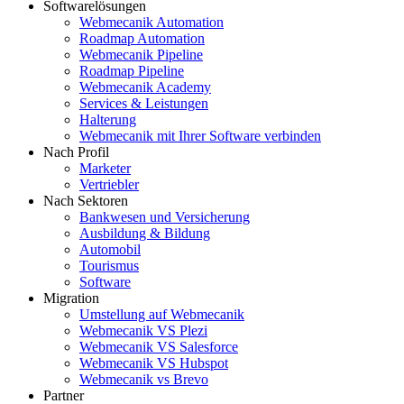
Softwarelösungen
Webmecanik Automation
Roadmap Automation
Webmecanik Pipeline
Roadmap Pipeline
Webmecanik Academy
Services & Leistungen
Halterung
Webmecanik mit Ihrer Software verbinden
Nach Profil
Marketer
Vertriebler
Nach Sektoren
Bankwesen und Versicherung
Ausbildung & Bildung
Automobil
Tourismus
Software
Migration
Umstellung auf Webmecanik
Webmecanik VS Plezi
Webmecanik VS Salesforce
Webmecanik VS Hubspot
Webmecanik vs Brevo
Partner