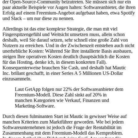
der Open-Source-Community beizutreten. Sie müssen sich nur ein
paar aktuelle Beispiele vor Augen halten: Softwareanbieter, die ihren
Erfolg auf einem Freemium-Angebot aufgebaut haben, etwa Spotify
und Slack – um nur diese zu nennen.
Allerdings ist das eine komplexe Strategie, die man mit viel
Fingerspitzengefühl und Weitsicht umsetzen muss, allein schon
deshalb, weil Sie darauf setzen, sehr schnell eine große Zahl von
Nutzern zu erreichen. Und in der Zwischenzeit entstehen auch nicht
unerhebliche Kosten: Während Sie Ihre installierte Basis ausbauen,
steigen Ihre operativen Kosten deutlich (hauptsächlich die Kosten
für das Hosting, denke ich, in diesem konkreten Fall).
Konsequenterweise brauchen Sie Cash, und deshalb hat Mautic
Inc. brillant geschafft, in einer Series A 5 Millionen US-Dollar
einzusammeln.
Laut GetApp folgen nur 22% der Softwareanbieter dem
Freemium-Modell. Diese Zahl sinkt auf 20% in
manchen Kategorien wie Verkauf, Finanzen und
Marketing-Software.
Durch diesen fulminanten Start ist Mautic in gewisser Weise auf
manchen Kriterien zum Marktführer geworden. Wie bei jedem
Softwareunternehmen ist jedoch die Frage der Rentabilität im
Zusammenhang mit dem Freemium-Modell das Kernproblem.