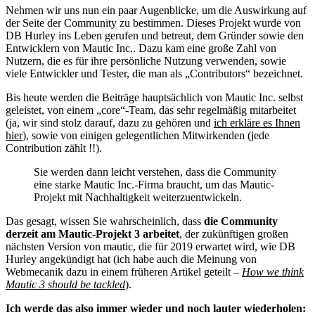
Nehmen wir uns nun ein paar Augenblicke, um die Auswirkung auf
der Seite der Community zu bestimmen. Dieses Projekt wurde von
DB Hurley ins Leben gerufen und betreut, dem Gründer sowie den
Entwicklern von Mautic Inc.. Dazu kam eine große Zahl von
Nutzern, die es für ihre persönliche Nutzung verwenden, sowie
viele Entwickler und Tester, die man als „Contributors“ bezeichnet.
Bis heute werden die Beiträge hauptsächlich von Mautic Inc. selbst
geleistet, von einem „core“-Team, das sehr regelmäßig mitarbeitet
(ja, wir sind stolz darauf, dazu zu gehören und
ich erkläre es Ihnen
hier
), sowie von einigen gelegentlichen Mitwirkenden (jede
Contribution zählt !!).
Sie werden dann leicht verstehen, dass die Community
eine starke Mautic Inc.-Firma braucht, um das Mautic-
Projekt mit Nachhaltigkeit weiterzuentwickeln.
Das gesagt, wissen Sie wahrscheinlich, dass
die Community
derzeit am Mautic-Projekt 3 arbeitet
, der zukünftigen großen
nächsten Version von mautic, die für 2019 erwartet wird, wie DB
Hurley angekündigt hat (ich habe auch die Meinung von
Webmecanik dazu in einem früheren Artikel geteilt –
How we think
Mautic 3 should be tackled
).
Ich werde das also immer wieder und noch lauter wiederholen: