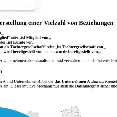
erstellung einer Vielzahl von Beziehungen
t
„,
glied
“ oder „
ist Mitglied von
„,
der „
ist Kunde von
„,
at als Tochtergesellschaft
“ oder „
ist Tochtergesellschaft von
„,
 „
wird bereitgestellt von
“ oder „
wurde bereitgestellt von
„.
er Unternehmensakte visualisieren und verwalten – und das ist entsch
en
en A und Unternehmen B, bei der
das Unternehmen A
„
hat als Kund
e
ein. Dieser intuitive Mechanismus stellt die Datenintegrität sicher u