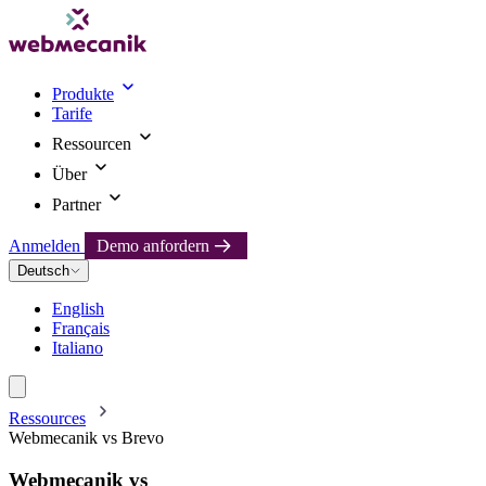
Produkte
Tarife
Ressourcen
Über
Partner
Anmelden
Demo anfordern
Deutsch
English
Français
Italiano
Ressources
Webmecanik vs Brevo
Webmecanik
vs