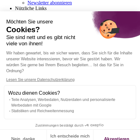
Newsletter abonnieren
Nützliche Links
Erste Schritte mit Marketing-Automatisierung
Die richtige Marketing-Automation-Software
Möchten Sie unsere
auswählen
Cookies?
Ihr erstes Marketing-Automation-Szenario
Checkliste: Die richtige Wahl des CRM-Systems
Sie sind nett und es gibt nicht
viele von ihnen!
Deutsch
Wir haben gewartet, bis wir sicher waren, dass Sie sich für die Inhalte
unserer Website interessieren, bevor wir Sie gestört haben. Wir
English
würden Sie gerne bei Ihrem Besuch begleiten… Ist das für Sie in
Français
Ordnung?
Italiano
Lesen Sie unsere Datenschutzerklärung
Wozu dienen Cookies?
Teile Analysen, Werbedaten, Nutzerdaten und personalisierte
Impressum
Werbedaten mit Google
Informationen zur DSGVO
Statistiken und Reichweitenmessung
Webmecanik© Alle Rechte vorbehalten 2012 - 2026
Zustimmungen bestätigt durch
Ich entscheide mich
Nein, danke
Akzeptieren