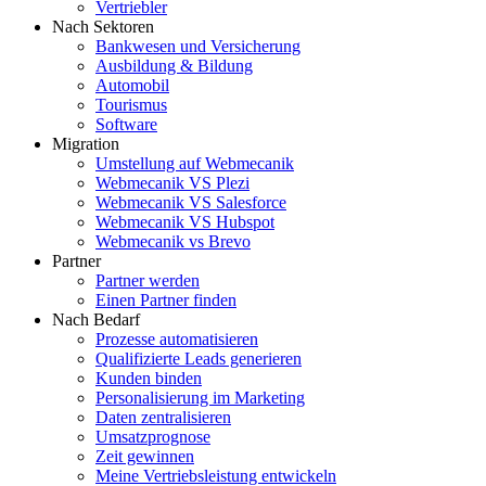
Vertriebler
Nach Sektoren
Bankwesen und Versicherung
Ausbildung & Bildung
Automobil
Tourismus
Software
Migration
Umstellung auf Webmecanik
Webmecanik VS Plezi
Webmecanik VS Salesforce
Webmecanik VS Hubspot
Webmecanik vs Brevo
Partner
Partner werden
Einen Partner finden
Nach Bedarf
Prozesse automatisieren
Qualifizierte Leads generieren
Kunden binden
Personalisierung im Marketing
Daten zentralisieren
Umsatzprognose
Zeit gewinnen
Meine Vertriebsleistung entwickeln