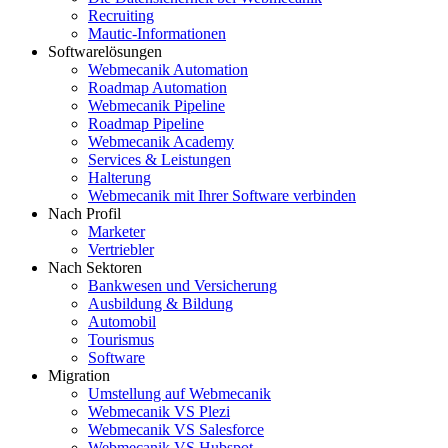
Recruiting
Mautic-Informationen
Softwarelösungen
Webmecanik Automation
Roadmap Automation
Webmecanik Pipeline
Roadmap Pipeline
Webmecanik Academy
Services & Leistungen
Halterung
Webmecanik mit Ihrer Software verbinden
Nach Profil
Marketer
Vertriebler
Nach Sektoren
Bankwesen und Versicherung
Ausbildung & Bildung
Automobil
Tourismus
Software
Migration
Umstellung auf Webmecanik
Webmecanik VS Plezi
Webmecanik VS Salesforce
Webmecanik VS Hubspot