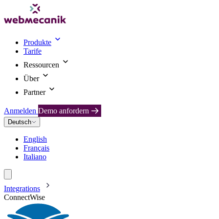
Produkte
Tarife
Ressourcen
Über
Partner
Anmelden
Demo anfordern
Deutsch
English
Français
Italiano
Integrations
ConnectWise