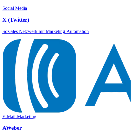
Social Media
X (Twitter)
Soziales Netzwerk mit Marketing-Automation
E-Mail-Marketing
AWeber