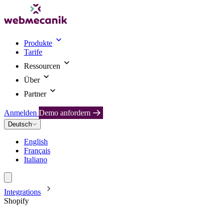
Produkte
Tarife
Ressourcen
Über
Partner
Anmelden
Demo anfordern
Deutsch
English
Français
Italiano
Integrations
Shopify