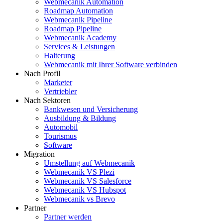
Webmecanik Automation
Roadmap Automation
Webmecanik Pipeline
Roadmap Pipeline
Webmecanik Academy
Services & Leistungen
Halterung
Webmecanik mit Ihrer Software verbinden
Nach Profil
Marketer
Vertriebler
Nach Sektoren
Bankwesen und Versicherung
Ausbildung & Bildung
Automobil
Tourismus
Software
Migration
Umstellung auf Webmecanik
Webmecanik VS Plezi
Webmecanik VS Salesforce
Webmecanik VS Hubspot
Webmecanik vs Brevo
Partner
Partner werden