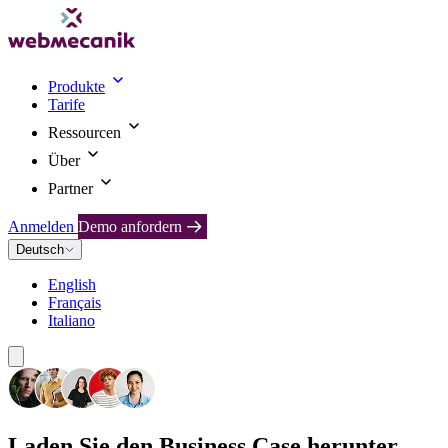
Produkte
Tarife
Ressourcen
Über
Partner
Anmelden
Demo anfordern
Deutsch
English
Français
Italiano
Laden Sie den Business Case herunter