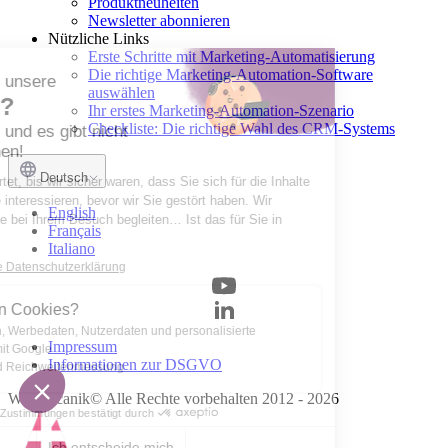
Produktneuheiten
Newsletter abonnieren
Nützliche Links
Erste Schritte mit Marketing-Automatisierung
Die richtige Marketing-Automation-Software
Möchten Sie unsere
auswählen
Cookies?
Ihr erstes Marketing-Automation-Szenario
Checkliste: Die richtige Wahl des CRM-Systems
Sie sind nett und es gibt nicht
viele von ihnen!
Deutsch
Wir haben gewartet, bis wir sicher waren, dass Sie sich für die Inhalte
unserer Website interessieren, bevor wir Sie gestört haben. Wir
English
würden Sie gerne bei Ihrem Besuch begleiten… Ist das für Sie in
Français
Ordnung?
Italiano
Lesen Sie unsere Datenschutzerklärung
Wozu dienen Cookies?
Teile Analysen, Werbedaten, Nutzerdaten und personalisierte
Impressum
Werbedaten mit Google
Informationen zur DSGVO
Statistiken und Reichweitenmessung
Webmecanik© Alle Rechte vorbehalten 2012 - 2026
Zustimmungen bestätigt durch
Ich entscheide mich