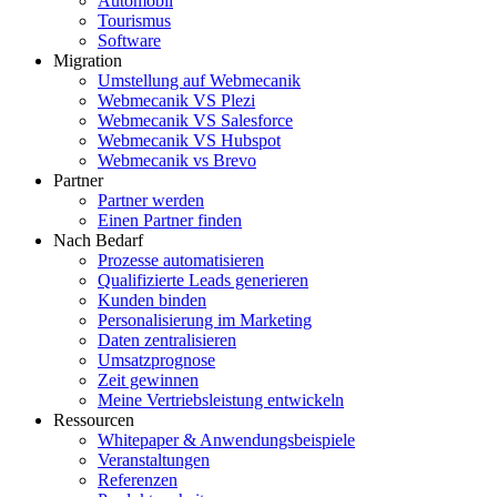
Automobil
Tourismus
Software
Migration
Umstellung auf Webmecanik
Webmecanik VS Plezi
Webmecanik VS Salesforce
Webmecanik VS Hubspot
Webmecanik vs Brevo
Partner
Partner werden
Einen Partner finden
Nach Bedarf
Prozesse automatisieren
Qualifizierte Leads generieren
Kunden binden
Personalisierung im Marketing
Daten zentralisieren
Umsatzprognose
Zeit gewinnen
Meine Vertriebsleistung entwickeln
Ressourcen
Whitepaper & Anwendungsbeispiele
Veranstaltungen
Referenzen