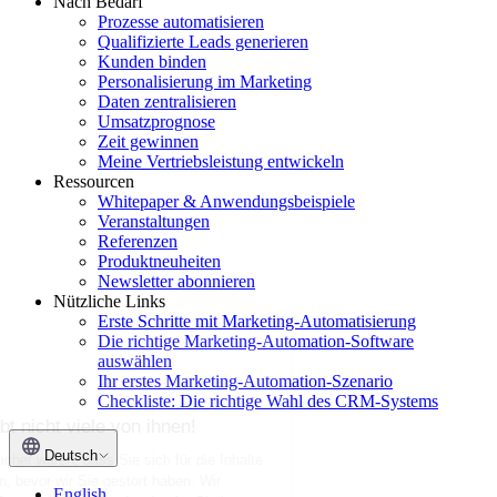
Nach Bedarf
Prozesse automatisieren
Qualifizierte Leads generieren
Kunden binden
Personalisierung im Marketing
Daten zentralisieren
Umsatzprognose
Zeit gewinnen
Meine Vertriebsleistung entwickeln
Ressourcen
Whitepaper & Anwendungsbeispiele
Veranstaltungen
Referenzen
Produktneuheiten
Newsletter abonnieren
Nützliche Links
Erste Schritte mit Marketing-Automatisierung
Die richtige Marketing-Automation-Software
Möchten Sie unsere
auswählen
Cookies?
Ihr erstes Marketing-Automation-Szenario
Checkliste: Die richtige Wahl des CRM-Systems
Sie sind nett und es gibt nicht
viele von ihnen!
Deutsch
Wir haben gewartet, bis wir sicher waren, dass Sie sich für die Inhalte
unserer Website interessieren, bevor wir Sie gestört haben. Wir
English