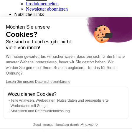
Produktneuheiten
Newsletter abonnieren
Nützliche Links
Erste Schritte mit Marketing-Automatisierung
Die richtige Marketing-Automation-Software
Möchten Sie unsere
auswählen
Cookies?
Ihr erstes Marketing-Automation-Szenario
Checkliste: Die richtige Wahl des CRM-Systems
Sie sind nett und es gibt nicht
viele von ihnen!
Deutsch
Wir haben gewartet, bis wir sicher waren, dass Sie sich für die Inhalte
unserer Website interessieren, bevor wir Sie gestört haben. Wir
English
würden Sie gerne bei Ihrem Besuch begleiten… Ist das für Sie in
Français
Ordnung?
Italiano
Lesen Sie unsere Datenschutzerklärung
Wozu dienen Cookies?
Teile Analysen, Werbedaten, Nutzerdaten und personalisierte
Impressum
Werbedaten mit Google
Informationen zur DSGVO
Statistiken und Reichweitenmessung
Webmecanik© Alle Rechte vorbehalten 2012 - 2026
Zustimmungen bestätigt durch