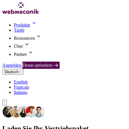
Produkte
Tarife
Ressourcen
Über
Partner
Anmelden
Demo anfordern
Deutsch
English
Français
Italiano
Laden Sie Ihr Vertriebspaket