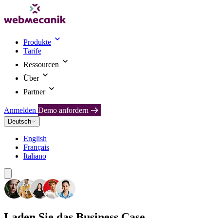
Produkte
Tarife
Ressourcen
Über
Partner
Anmelden
Demo anfordern
Deutsch
English
Français
Italiano
Laden Sie das Business Case