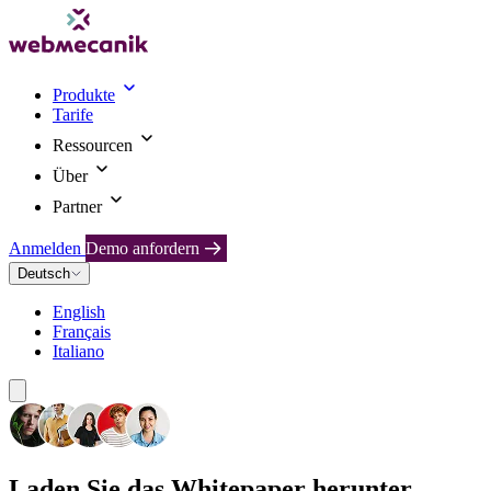
Produkte
Tarife
Ressourcen
Über
Partner
Anmelden
Demo anfordern
Deutsch
English
Français
Italiano
Laden Sie das Whitepaper herunter