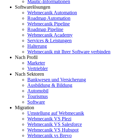
Mautic-Informationen
Softwarelösungen
Webmecanik Automation
Roadmap Automation
Webmecanik Pipeline
Roadmap Pipeline
Webmecanik Academy
Services & Leistungen
Halterung
Webmecanik mit Ihrer Software verbinden
Nach Profil
Marketer
Vertriebler
Nach Sektoren
Bankwesen und Versicherung
Ausbildung & Bildung
Automobil
Tourismus
Software
Migration
Umstellung auf Webmecanik
Webmecanik VS Plezi
Webmecanik VS Salesforce
Webmecanik VS Hubspot
Webmecanik vs Brevo