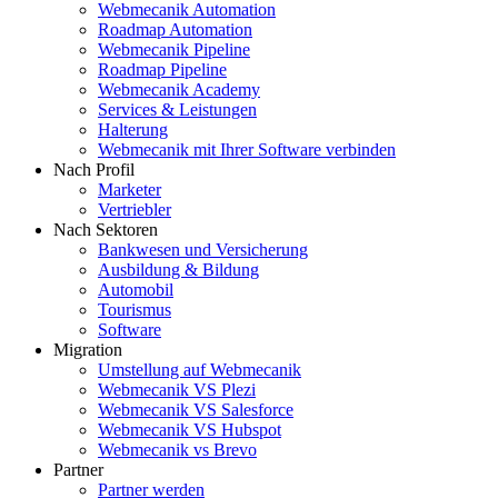
Webmecanik Automation
Roadmap Automation
Webmecanik Pipeline
Roadmap Pipeline
Webmecanik Academy
Services & Leistungen
Halterung
Webmecanik mit Ihrer Software verbinden
Nach Profil
Marketer
Vertriebler
Nach Sektoren
Bankwesen und Versicherung
Ausbildung & Bildung
Automobil
Tourismus
Software
Migration
Umstellung auf Webmecanik
Webmecanik VS Plezi
Webmecanik VS Salesforce
Webmecanik VS Hubspot
Webmecanik vs Brevo
Partner
Partner werden