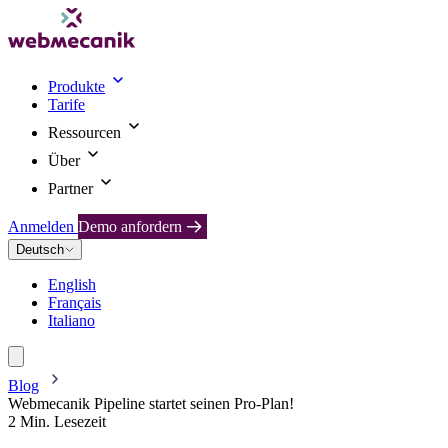
Produkte
Tarife
Ressourcen
Über
Partner
Anmelden
Demo anfordern
Deutsch
English
Français
Italiano
Blog
Webmecanik Pipeline startet seinen Pro-Plan!
2 Min. Lesezeit