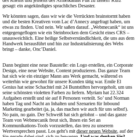
des Rheins und jenseits des Ärmelkanals Fuß zu fassen! Kurz
gesagt: ein angekündigtes sprachliches Desaster.
Wir könnten sagen, dass wir wie die Verrückten brainstormt haben
und die besten Kreativen vom Lac d’Annecy angefragt haben, um
etwas zu finden. Und nein. Wir saßen darauf. „Webmecanik“ ist uns
entgegengeflogen wie ein Steinbrocken dem Gesicht eines CRS –
unausweichlich. Eine heilige Selbstverständlichkeit, die uns aus dem
Handwerk herausführt und hin zur Industrialisierung des Webs
bringt – danke, Onc’Daniel.
Dann beginnt eine neue Baustelle: ein Logo erstellen, ein Corporate
Design, eine neue Website, Content produzieren. Das ganze Team
hat sich wie ein einziger Mann ans Werk gemacht, während es
weiterhin wie gewohnt für unsere Kunden tätig war. Emile El
Genius hat seine Schachtel mit 24 Buntstiften hervorgeholt, um uns
seine schönsten violetten Farben zu liefern. Myriam hat 22.324
Aufgaben erstellt und sie auf 8 Personen verteilt. So’ und Norman
haben Tag und Nacht an Inhalten und Szenarien für Inbound
Marketing gearbeitet (ja, ja, das machen wir auch für uns selbst!).
No pain, no gain. Der Schweiß hat sich gelohnt – und das ganze
Team von Webmecanik freut sich, Ihnen ein Set an
Kommunikations-Tools vorzustellen, das treu zu unserem
Wertversprechen passt. Los geht’s mit
dieser neuen Website
, auf der
Sie gerade dabei sind, sich zu bewegen.
Und was denken Sie?