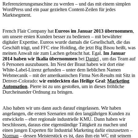
Referenzierungsmaschine zu werden – und das mit einem simplen
WordPress und ein paar gezielten Content-Zeilen für jedes
Marktsegment.
French Flair Company hat
Eureos im Januar 2013 übernommen
,
um unsere ersten Kunden besser zu bedienen – mit bewährter
digitaler Expertise. Eureos wurde damals die Gesellschaft, die das
Geschäft trägt, und FFC eine Holding, die jetzt Big Bisou heißt, was
meinen Anwalt nie zum Lachen gebracht hat. Egal.
Im Januar
2014 haben wir Ikalia übernommen
bei
Daniel
, um das Team auf
6 Personen auszubauen. Im Nest der Braut haben wir dort eine
White-Label-Lizenz gefunden – unter dem lieblichen Namen
Webmecanik – mit der amerikanischen Firma Net-Results mit Sitz in
Denver-Colorado:
wir entdeckten das
Heilige Gral
:
Marketing
Automation
. Pierre ist zu uns gestoßen, um in dieses fröhliche
Durcheinander Ordnung zu bringen.
Also haben wir uns dann auch darauf eingelassen. Wir haben
angefangen, die ersten Szenarien mit den langjährigen Kunden zu
entwickeln – eher regionale industrielle KMU. Dann haben wir
beschlossen, daraus eine eigenständige Tätigkeit zu machen und
einen jungen Experten für Industrial Marketing dafür einzusetzen –
Norman
– dessen Meisterstück es ist, dass ihm ein WC mit seinem