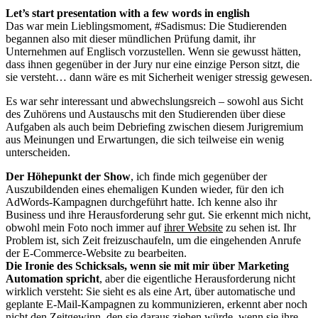
Let’s start presentation with a few words in english
Das war mein Lieblingsmoment, #Sadismus: Die Studierenden
begannen also mit dieser mündlichen Prüfung damit, ihr
Unternehmen auf Englisch vorzustellen. Wenn sie gewusst hätten,
dass ihnen gegenüber in der Jury nur eine einzige Person sitzt, die
sie versteht… dann wäre es mit Sicherheit weniger stressig gewesen.
Es war sehr interessant und abwechslungsreich – sowohl aus Sicht
des Zuhörens und Austauschs mit den Studierenden über diese
Aufgaben als auch beim Debriefing zwischen diesem Jurigremium
aus Meinungen und Erwartungen, die sich teilweise ein wenig
unterscheiden.
Der Höhepunkt der Show
, ich finde mich gegenüber der
Auszubildenden eines ehemaligen Kunden wieder, für den ich
AdWords-Kampagnen durchgeführt hatte. Ich kenne also ihr
Business und ihre Herausforderung sehr gut. Sie erkennt mich nicht,
obwohl mein Foto noch immer auf
ihrer Website
zu sehen ist. Ihr
Problem ist, sich Zeit freizuschaufeln, um die eingehenden Anrufe
der E-Commerce-Website zu bearbeiten.
Die Ironie des Schicksals, wenn sie mit mir über Marketing
Automation spricht
, aber die eigentliche Herausforderung nicht
wirklich versteht: Sie sieht es als eine Art, über automatische und
geplante E-Mail-Kampagnen zu kommunizieren, erkennt aber noch
nicht den Zeitgewinn, den sie daraus ziehen würde, wenn sie ihre