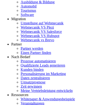
Ausbildung & Bildung
Automobil
Tourismus
Software
Migration
Umstellung auf Webmecanik
Webmecanik VS Plezi
Webmecanik VS Salesforce
Webmecanik VS Hubspot
Webmecanik vs Brevo
Partner
Partner werden
Einen Partner finden
Nach Bedarf
Prozesse automatisieren
Qualifizierte Leads generieren
Kunden binden
Personalisierung im Marketing
Daten zentralisieren
Umsatzprognose
Zeit gewinnen
Meine Vertriebsleistung entwickeln
Ressourcen
Whitepaper & Anwendungsbeispiele
Veranstaltungen