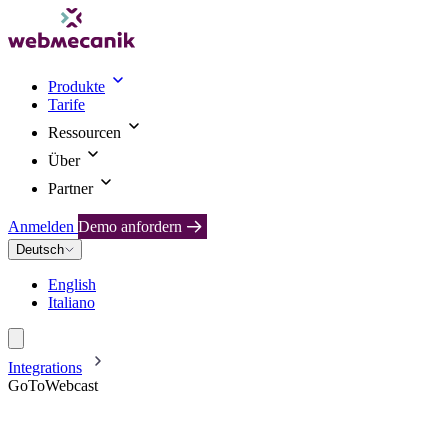
Produkte
Tarife
Ressourcen
Über
Partner
Anmelden
Demo anfordern
Deutsch
English
Italiano
Integrations
GoToWebcast