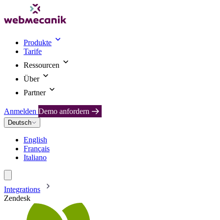
Produkte
Tarife
Ressourcen
Über
Partner
Anmelden
Demo anfordern
Deutsch
English
Français
Italiano
Integrations
Zendesk