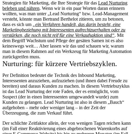
Strategien für Marketing, die Ihre Strategie für das
Lead Nurturing
beleben und nähren
. Wenn wir in ein paar Worten daran erinnern
wollten, was man unter „Lead Nurturing“ bzw. Lead-Management
versteht, könnte man Bertrand Berthelot zitieren, um zu betonen,
dass es sich um
„ein Verfahren handelt, das darin besteht, eine
Marketingbeziehung mit Interessenten aufrechtzuerhalten oder zu
verstärken, die noch nicht reif für eine Verkaufsaktion sind“
. Mit
dem Begriff Wachstum und Pflege der gesäten Samen ist es also
keineswegs weit… Aber lassen wir das und schauen wir, warum
man in diesem Rahmen auf ein Werkzeug für Marketing Automation
zurückgreifen muss.
Nurturing: für kürzere Vertriebszyklen.
Per Definition bedeutet die Technik des Inbound Marketing,
Interessenten anzuziehen, aufzuziehen (und ihnen dabei Freude zu
bereiten) und daraus Kunden zu machen. In diesem Vertriebszyklus
ist das Lead Nurturing der rote Faden, der es ermöglicht, vom
Suspect (der in einen Interessenten umgewandelt wurde) zum
Kunden zu gelangen. Lead Nurturing ist also in diesem „Bauch“
aufgehoben – mehr oder weniger lang – in der Zeit der
Überzeugung, die zum Verkauf führt.
Der schlichte Zeitfaktor allein, der von wenigen Tagen reichen kann
(im Fall einer Reaktivierung eines abgebrochenen Warenkorbs auf
einer E-Commerce-Website) bis hin zu mehreren Monaten (im Fall