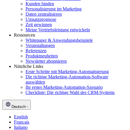
Kunden binden
Personalisierung im Marketing
Daten zentralisieren
Umsatzprognose
Zeit gewinnen
Meine Vertriebsleistung entwickeln
Ressourcen
Whitepaper & Anwendungsbeispiele
Veranstaltungen
Referenzen
Produktneuheiten
Newsletter abonnieren
Nützliche Links
Erste Schritte mit Marketing-Automatisierung
Die richtige Marketing-Automation-Software
auswählen
Ihr erstes Marketing-Automation-Szenario
Checkliste: Die richtige Wahl des CRM-Systems
Deutsch
English
Français
Italiano