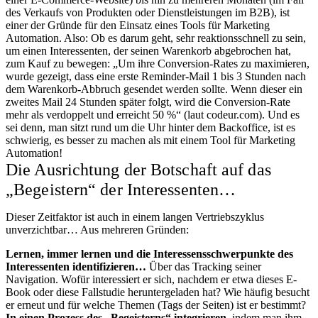
des Verkaufs von Produkten oder Dienstleistungen im B2B), ist
einer der Gründe für den Einsatz eines Tools für Marketing
Automation. Also: Ob es darum geht, sehr reaktionsschnell zu sein,
um einen Interessenten, der seinen Warenkorb abgebrochen hat,
zum Kauf zu bewegen:
„
Um ihre Conversion-Rates zu maximieren,
wurde gezeigt, dass eine erste Reminder-Mail 1 bis 3 Stunden nach
dem Warenkorb-Abbruch gesendet werden sollte. Wenn dieser ein
zweites Mail 24 Stunden später folgt, wird die Conversion-Rate
mehr als verdoppelt und erreicht 50 %“ (laut codeur.com)
. Und es
sei denn, man sitzt rund um die Uhr hinter dem Backoffice, ist es
schwierig, es besser zu machen als mit einem Tool für Marketing
Automation!
Die Ausrichtung der Botschaft auf das
„Begeistern“ der Interessenten…
Dieser Zeitfaktor ist auch in einem langen Vertriebszyklus
unverzichtbar… Aus mehreren Gründen:
Lernen, immer lernen und die Interessensschwerpunkte des
Interessenten identifizieren…
Über das Tracking seiner
Navigation. Wofür interessiert er sich, nachdem er etwa dieses E-
Book oder diese Fallstudie heruntergeladen hat? Wie häufig besucht
er erneut und für welche Themen (Tags der Seiten) ist er bestimmt?
In einen Prozess des „Begeisterns“ integrieren
, indem man ihm