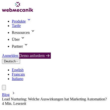
Produkte
Tarife
Ressourcen
Über
Partner
Anmelden
Demo anfordern
Deutsch
English
Français
Italiano
Blog
Lead Nurturing: Welche Auswirkungen hat Marketing Automation?
4 Min. Lesezeit