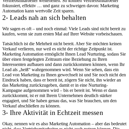
Vertriebsmitarbeiter weiterleiten. So können Vertriebsmitarbeiter
fokussiert, effektiv … und ganz zu schweigen davon: Marketing
Automation kann wertvolle Zeit sparen.
2- Leads nah an sich behalten
Wir sagen es oft – und noch einmal: Viele Leads sind nicht bereit zu
kaufen, wenn sie zum ersten Mal auf Ihrer Website vorbeischauen.
Tatsächlich ist die Mehrheit nicht bereit. Aber Sie möchten keinen
Verkauf verlieren, nur weil es nicht der richtige Zeitpunkt ist.
Marketing Automation ermöglicht Ihnen Lead Nurturing, sodass Sie
über einen festgelegten Zeitraum eine Beziehung zu Ihren
Interessenten aufbauen und dann zurückkommen können, wenn Ihr
Lead als „heiß“ wahrgenommen wird. Wenn Sie sehen, dass ein
Lead von Marketing zu Ihnen gewechselt ist und Sie noch nicht den
Eindruck haben, dass er bereit ist, zögern Sie nicht, ihn wieder an
das Marketing zurückzugeben, damit er in eine Nurturing-
Kampagne aufgenommen wird – bis er bereit ist. Wenn er dann
zurückkommt, ist er mit Ihrem Unternehmen deutlich stärker
engagiert, und Sie haben genau das, was Sie brauchen, um den
Verkauf abschließen zu können.
3- Ihre Aktivität in Echtzeit messen
Okay, nennen wir es also Marketing Automation – aber das bedeutet
nicht, dass Vertriebsmitarbeiter es nicht auch nutzen können. Die