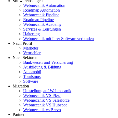
Softwarelösungen
Webmecanik Automation
Roadmap Automation
Webmecanik Pipeline
Roadmap Pipeline
Webmecanik Academy
Services & Leistungen
Halterung
Webmecanik mit Ihrer Software verbinden
Nach Profil
Marketer
Vertriebler
Nach Sektoren
Bankwesen und Versicherung
Ausbildung & Bildung
Automobil
Tourismus
Software
Migration
Umstellung auf Webmecanik
Webmecanik VS Plezi
Webmecanik VS Salesforce
Webmecanik VS Hubspot
Webmecanik vs Brevo
Partner