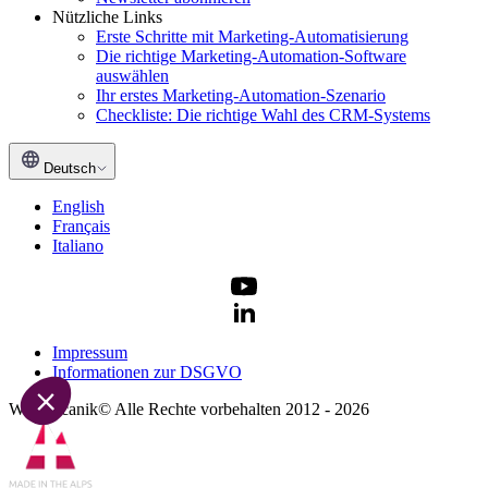
Nützliche Links
Erste Schritte mit Marketing-Automatisierung
Die richtige Marketing-Automation-Software
auswählen
Möchten Sie unsere
Ihr erstes Marketing-Automation-Szenario
Cookies?
Checkliste: Die richtige Wahl des CRM-Systems
Sie sind nett und es gibt nicht viele von ihnen!
Deutsch
Wir haben gewartet, bis wir sicher waren, dass Sie sich für die Inhalte
unserer Website interessieren, bevor wir Sie gestört haben. Wir
English
würden Sie gerne bei Ihrem Besuch begleiten… Ist das für Sie in
Français
Ordnung?
Italiano
Lesen Sie unsere Datenschutzerklärung
Wozu dienen Cookies?
Teile Analysen, Werbedaten, Nutzerdaten und personalisierte
Impressum
Werbedaten mit Google
Informationen zur DSGVO
Statistiken und Reichweitenmessung
Webmecanik© Alle Rechte vorbehalten 2012 - 2026
Zustimmungen bestätigt durch
Ich entscheide mich
Nein, danke
Akzeptieren
für