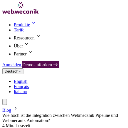
Produkte
Tarife
Ressourcen
Über
Partner
Anmelden
Demo anfordern
Deutsch
English
Français
Italiano
Blog
Wie hoch ist die Integration zwischen Webmecanik Pipeline und
Webmecanik Automation?
4 Min. Lesezeit