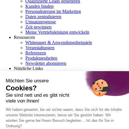
Qualifizierte Leads generieren
Kunden binden
Personalisierung im Marketing
Daten zentralisieren
Umsatzprognose
Zeit gewinnen
Meine Vertriebsleistung entwickeln
Ressourcen
Whitepaper & Anwendungsbeispiele
Veranstaltungen
Referenzen
Produktneuheiten
Newsletter abonnieren
Nützliche Links
Erste Schritte mit Marketing-Automatisierung
Die richtige Marketing-Automation-Software
Möchten Sie unsere
auswählen
Cookies?
Ihr erstes Marketing-Automation-Szenario
Checkliste: Die richtige Wahl des CRM-Systems
Sie sind nett und es gibt nicht
viele von ihnen!
Deutsch
Wir haben gewartet, bis wir sicher waren, dass Sie sich für die Inhalte
unserer Website interessieren, bevor wir Sie gestört haben. Wir
English
würden Sie gerne bei Ihrem Besuch begleiten… Ist das für Sie in
Français
Ordnung?
Italiano