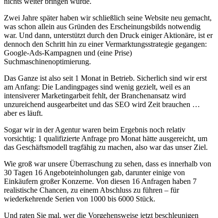
nichts weiter bringen würde.
Zwei Jahre später haben wir schließlich seine Website neu gemacht,
was schon allein aus Gründen des Erscheinungsbilds notwendig
war. Und dann, unterstützt durch den Druck einiger Aktionäre, ist er
dennoch den Schritt hin zu einer Vermarktungsstrategie gegangen:
Google-Ads-Kampagnen und (eine Prise)
Suchmaschinenoptimierung.
Das Ganze ist also seit 1 Monat in Betrieb. Sicherlich sind wir erst
am Anfang: Die Landingpages sind wenig gezielt, weil es an
intensiverer Marketingarbeit fehlt, der Branchenansatz wird
unzureichend ausgearbeitet und das SEO wird Zeit brauchen …
aber es läuft.
Sogar wir in der Agentur waren beim Ergebnis noch relativ
vorsichtig: 1 qualifizierte Anfrage pro Monat hätte ausgereicht, um
das Geschäftsmodell tragfähig zu machen, also war das unser Ziel.
Wie groß war unsere Überraschung zu sehen, dass es innerhalb von
30 Tagen 16 Angeboteinholungen gab, darunter einige von
Einkäufern großer Konzerne. Von diesen 16 Anfragen haben 7
realistische Chancen, zu einem Abschluss zu führen – für
wiederkehrende Serien von 1000 bis 6000 Stück.
Und raten Sie mal, wer die Vorgehensweise jetzt beschleunigen