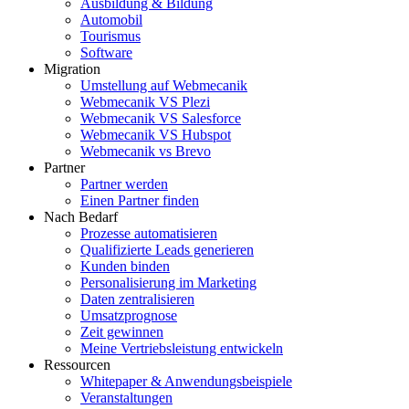
Ausbildung & Bildung
Automobil
Tourismus
Software
Migration
Umstellung auf Webmecanik
Webmecanik VS Plezi
Webmecanik VS Salesforce
Webmecanik VS Hubspot
Webmecanik vs Brevo
Partner
Partner werden
Einen Partner finden
Nach Bedarf
Prozesse automatisieren
Qualifizierte Leads generieren
Kunden binden
Personalisierung im Marketing
Daten zentralisieren
Umsatzprognose
Zeit gewinnen
Meine Vertriebsleistung entwickeln
Ressourcen
Whitepaper & Anwendungsbeispiele
Veranstaltungen