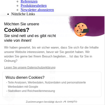
Referenzen
Produktneuheiten
Newsletter abonnieren
Nützliche Links
Erste Schritte mit Marketing-Automatisierung
Die richtige Marketing-Automation-Software
Möchten Sie unsere
auswählen
Cookies?
Ihr erstes Marketing-Automation-Szenario
Checkliste: Die richtige Wahl des CRM-Systems
Sie sind nett und es gibt nicht
viele von ihnen!
Deutsch
Wir haben gewartet, bis wir sicher waren, dass Sie sich für die Inhalte
unserer Website interessieren, bevor wir Sie gestört haben. Wir
English
würden Sie gerne bei Ihrem Besuch begleiten… Ist das für Sie in
Français
Ordnung?
Italiano
Lesen Sie unsere Datenschutzerklärung
Wozu dienen Cookies?
Teile Analysen, Werbedaten, Nutzerdaten und personalisierte
Impressum
Werbedaten mit Google
Informationen zur DSGVO
Statistiken und Reichweitenmessung
Webmecanik© Alle Rechte vorbehalten 2012 - 2026
Zustimmungen bestätigt durch