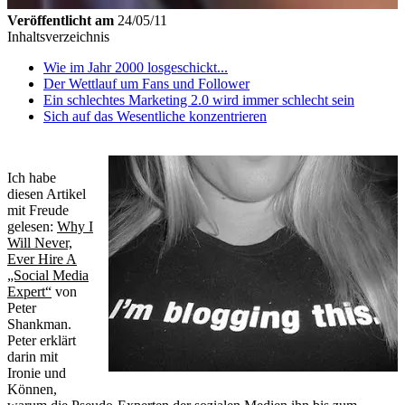
Veröffentlicht am
24/05/11
Inhaltsverzeichnis
Wie im Jahr 2000 losgeschickt...
Der Wettlauf um Fans und Follower
Ein schlechtes Marketing 2.0 wird immer schlecht sein
Sich auf das Wesentliche konzentrieren
Ich habe
diesen Artikel
mit Freude
gelesen:
Why I
Will Never,
Ever Hire A
„Social Media
Expert“
von
Peter
Shankman.
Peter erklärt
darin mit
Ironie und
Können,