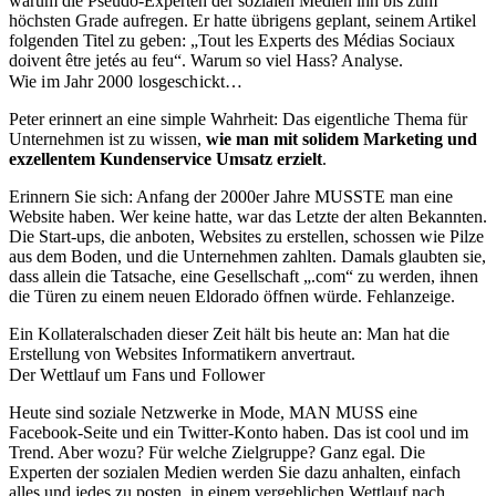
warum die Pseudo-Experten der sozialen Medien ihn bis zum
höchsten Grade aufregen. Er hatte übrigens geplant, seinem Artikel
folgenden Titel zu geben: „Tout les Experts des Médias Sociaux
doivent être jetés au feu“. Warum so viel Hass? Analyse.
Wie im Jahr 2000 losgeschickt…
Peter erinnert an eine simple Wahrheit: Das eigentliche Thema für
Unternehmen ist zu wissen,
wie man mit solidem Marketing und
exzellentem Kundenservice Umsatz erzielt
.
Erinnern Sie sich: Anfang der 2000er Jahre MUSSTE man eine
Website haben. Wer keine hatte, war das Letzte der alten Bekannten.
Die Start-ups, die anboten, Websites zu erstellen, schossen wie Pilze
aus dem Boden, und die Unternehmen zahlten. Damals glaubten sie,
dass allein die Tatsache, eine Gesellschaft „.com“ zu werden, ihnen
die Türen zu einem neuen Eldorado öffnen würde. Fehlanzeige.
Ein Kollateralschaden dieser Zeit hält bis heute an: Man hat die
Erstellung von Websites Informatikern anvertraut.
Der Wettlauf um Fans und Follower
Heute sind soziale Netzwerke in Mode, MAN MUSS eine
Facebook-Seite und ein Twitter-Konto haben. Das ist cool und im
Trend. Aber wozu? Für welche Zielgruppe? Ganz egal. Die
Experten der sozialen Medien werden Sie dazu anhalten, einfach
alles und jedes zu posten, in einem vergeblichen Wettlauf nach