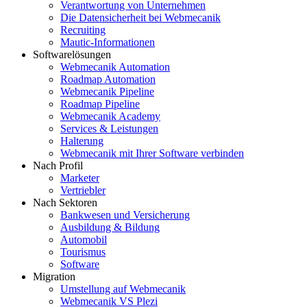
Verantwortung von Unternehmen
Die Datensicherheit bei Webmecanik
Recruiting
Mautic-Informationen
Softwarelösungen
Webmecanik Automation
Roadmap Automation
Webmecanik Pipeline
Roadmap Pipeline
Webmecanik Academy
Services & Leistungen
Halterung
Webmecanik mit Ihrer Software verbinden
Nach Profil
Marketer
Vertriebler
Nach Sektoren
Bankwesen und Versicherung
Ausbildung & Bildung
Automobil
Tourismus
Software
Migration
Umstellung auf Webmecanik
Webmecanik VS Plezi