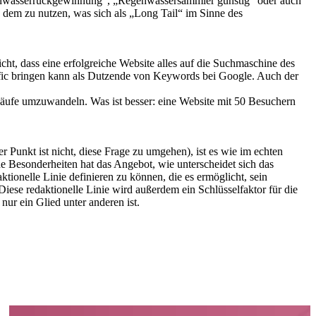
egenwasserrückgewinnung“, „Regenwassersammler günstig“ oder auch
s dem zu nutzen, was sich als „Long Tail“ im Sinne des
ht, dass eine erfolgreiche Website alles auf die Suchmaschine des
affic bringen kann als Dutzende von Keywords bei Google. Auch der
n Käufe umzuwandeln. Was ist besser: eine Website mit 50 Besuchern
 Punkt ist nicht, diese Frage zu umgehen), ist es wie im echten
e Besonderheiten hat das Angebot, wie unterscheidet sich das
ionelle Linie definieren zu können, die es ermöglicht, sein
Diese redaktionelle Linie wird außerdem ein Schlüsselfaktor für die
ur ein Glied unter anderen ist.