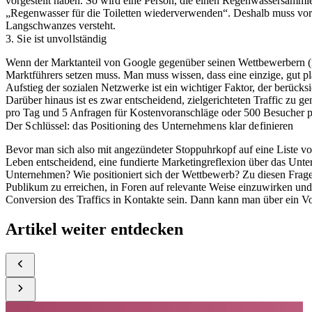
vorgestellt haben. So wird eine Person, die einen Regenwassersamm
„Regenwasser für die Toiletten wiederverwenden“. Deshalb muss vor a
Langschwanzes versteht.
3. Sie ist unvollständig
Wenn der Marktanteil von Google gegenüber seinen Wettbewerbern (ins
Marktführers setzen muss. Man muss wissen, dass eine einzige, gut p
Aufstieg der sozialen Netzwerke ist ein wichtiger Faktor, der berücks
Darüber hinaus ist es zwar entscheidend, zielgerichteten Traffic zu 
pro Tag und 5 Anfragen für Kostenvoranschläge oder 500 Besucher 
Der Schlüssel: das Positioning des Unternehmens klar definieren
Bevor man sich also mit angezündeter Stoppuhrkopf auf eine Liste von
Leben entscheidend, eine fundierte Marketingreflexion über das Unte
Unternehmen? Wie positioniert sich der Wettbewerb? Zu diesen Fragen 
Publikum zu erreichen, in Foren auf relevante Weise einzuwirken und 
Conversion des Traffics in Kontakte sein. Dann kann man über ein Vo
Artikel weiter entdecken