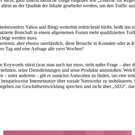
ler sucht, ganz unterschiedliche Dinge eingeben wie „Zisterne zur R
llem an der Qualität der Inhalte gearbeitet werden, um den Traffic au
besondere Yahoo und Bing) weiterhin erdrückend bleibt, heißt das nic
latzierte Botschaft in einem allgemeinen Forum mehr qualifizierten Tr
ichtigt werden muss.
generieren, aber ebenso unerlässlich, diese Besuche in Kontakte oder i
pro Tag und eine Anfrage alle zwei Wochen?
 Keywords stürzt (was man auch tun muss, steht außer Frage – aber der
rnehmen, seine Dienstleistungen und seine Produkte anzustoßen: Welch
– unter anderem – gilt es zunächst Antworten zu finden, um eine redakt
beispielsweise Internetnutzer über soziale Netzwerke zu mobilisieren. 
rgehen zur Geschäftsentwicklung sprechen und nicht über „SEO“, das n