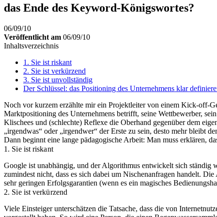
das Ende des Keyword-Königswortes?
06/09/10
Veröffentlicht am
06/09/10
Inhaltsverzeichnis
1. Sie ist riskant
2. Sie ist verkürzend
3. Sie ist unvollständig
Der Schlüssel: das Positioning des Unternehmens klar definier
Noch vor kurzem erzählte mir ein Projektleiter von einem Kick-off-G
Marktpositioning des Unternehmens betrifft, seine Wettbewerber, sei
Klischees und (schlechte) Reflexe die Oberhand gegenüber dem eigen
„irgendwas“ oder „irgendwer“ der Erste zu sein, desto mehr bleibt d
Dann beginnt eine lange pädagogische Arbeit: Man muss erklären, dass
1. Sie ist riskant
Google ist unabhängig, und der Algorithmus entwickelt sich ständig
zumindest nicht, dass es sich dabei um Nischenanfragen handelt. Die
sehr geringen Erfolgsgarantien (wenn es ein magisches Bedienungsh
2. Sie ist verkürzend
Viele Einsteiger unterschätzen die Tatsache, dass die von Internetn