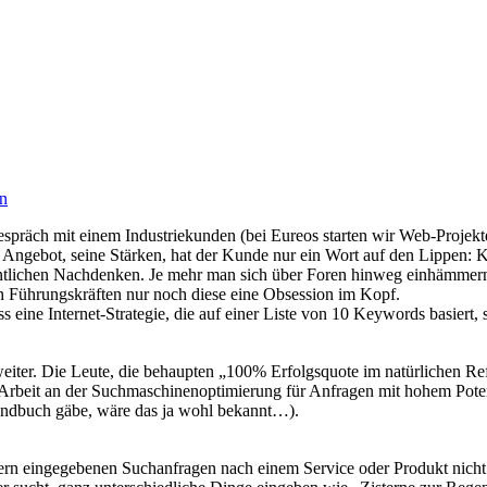
en
espräch mit einem Industriekunden (bei Eureos starten wir Web-Projek
n Angebot, seine Stärken, hat der Kunde nur ein Wort auf den Lippen: 
tlichen Nachdenken. Je mehr man sich über Foren hinweg einhämmern lä
en Führungskräften nur noch diese eine Obsession im Kopf.
 eine Internet-Strategie, die auf einer Liste von 10 Keywords basiert,
 weiter. Die Leute, die behaupten „100% Erfolgsquote im natürlichen 
 Arbeit an der Suchmaschinenoptimierung für Anfragen mit hohem Potenz
andbuch gäbe, wäre das ja wohl bekannt…).
utzern eingegebenen Suchanfragen nach einem Service oder Produkt nich