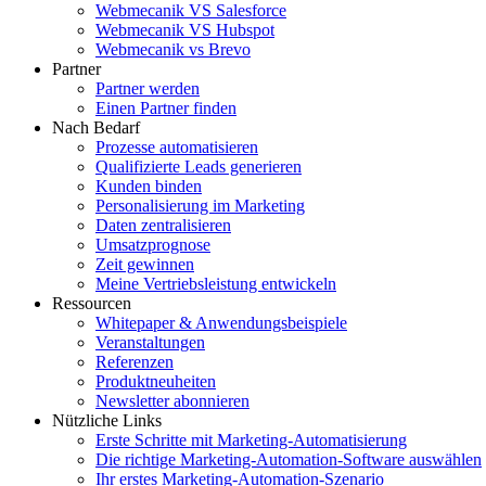
Webmecanik VS Salesforce
Webmecanik VS Hubspot
Webmecanik vs Brevo
Partner
Partner werden
Einen Partner finden
Nach Bedarf
Prozesse automatisieren
Qualifizierte Leads generieren
Kunden binden
Personalisierung im Marketing
Daten zentralisieren
Umsatzprognose
Zeit gewinnen
Meine Vertriebsleistung entwickeln
Ressourcen
Whitepaper & Anwendungsbeispiele
Veranstaltungen
Referenzen
Produktneuheiten
Newsletter abonnieren
Nützliche Links
Erste Schritte mit Marketing-Automatisierung
Die richtige Marketing-Automation-Software auswählen
Ihr erstes Marketing-Automation-Szenario