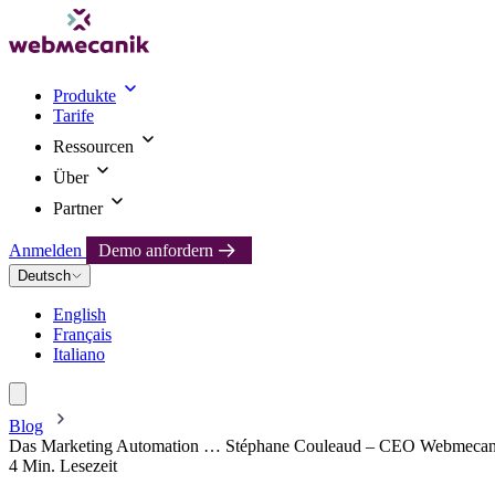
Produkte
Tarife
Ressourcen
Über
Partner
Anmelden
Demo anfordern
Deutsch
English
Français
Italiano
Blog
Das Marketing Automation … Stéphane Couleaud – CEO Webmecan
4 Min. Lesezeit