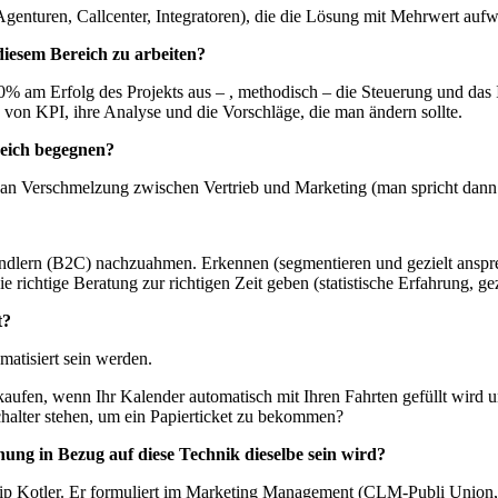
genturen, Callcenter, Integratoren), die die Lösung mit Mehrwert aufw
iesem Bereich zu arbeiten?
 am Erfolg des Projekts aus – , methodisch – die Steuerung und das 
on von KPI, ihre Analyse und die Vorschläge, die man ändern sollte.
reich begegnen?
 an Verschmelzung zwischen Vertrieb und Marketing (man spricht dann
ändlern (B2C) nachzuahmen. Erkennen (segmentieren und gezielt anspr
 richtige Beratung zur richtigen Zeit geben (statistische Erfahrung, gezi
t?
atisiert sein werden.
kaufen, wenn Ihr Kalender automatisch mit Ihren Fahrten gefüllt wird u
alter stehen, um ein Papierticket zu bekommen?
nung in Bezug auf diese Technik dieselbe sein wird?
ip Kotler.
Er
formuliert im Marketing Management
(CLM-Publi Union,