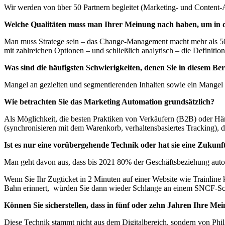
Wir werden von über 50 Partnern begleitet (Marketing- und Content-A
Welche Qualitäten muss man Ihrer Meinung nach haben, um in d
Man muss Stratege sein – das Change-Management macht mehr als 50%
mit zahlreichen Optionen – und schließlich analytisch – die Definiti
Was sind die häufigsten Schwierigkeiten, denen Sie in diesem Be
Mangel an gezielten und segmentierenden Inhalten sowie ein Mangel
Wie betrachten Sie das Marketing Automation grundsätzlich?
Als Möglichkeit, die besten Praktiken von Verkäufern (B2B) oder H
(synchronisieren mit dem Warenkorb, verhaltensbasiertes Tracking), die
Ist es nur eine vorübergehende Technik oder hat sie eine Zukunf
Man geht davon aus, dass bis 2021 80% der Geschäftsbeziehung autom
Wenn Sie Ihr Zugticket in 2 Minuten auf einer Website wie Trainline 
Bahn erinnert, würden Sie dann wieder Schlange an einem SNCF-Sch
Können Sie sicherstellen, dass in fünf oder zehn Jahren Ihre Mei
Diese Technik stammt nicht aus dem Digitalbereich, sondern von Phil