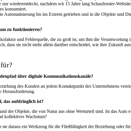
ie nur wiederentdeckt, nachdem wir 15 Jahre lang Schaufenster-Website
 es konsumiert.
ie Automatisierung bis ins Extrem getrieben und in die Objekte und Dien
um zu funktionieren?
ikofaktor und Fehlerquelle, die zu groß ist, um ihm die Verantwortung d
ch, dass sie nicht mehr allein darüber entscheidet, wie ihre Zukunft au
afür?
ndenpfad über digitale Kommunikationskanäle?
eziehung des Kunden an jedem Kontaktpunkt des Unternehmens vereinf
e Herausforderung.
 das aufdringlich ist?
nd der Objekte, die von Natur aus ohne Werturteil sind. Ist das Auto ei
und kollektives Wachstum?
ie daraus ein Werkzeug für die Fließfähigkeit der Beziehung oder für