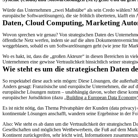
Würde das Unternehmen „zwei Maßstäbe“ als sein Credo wählen? Ma
europäische Softwarelösungen), die sie fröhlich übertreten, klafft ein
Daten, Cloud Computing, Marketing Autom
Wovon sprechen wir genau? Von strategischen Daten des Unternehmens
öffentliche Netz werfen, indem sie auf die alten Dokumentenvernicht
weggeblasen, sobald es um Softwarelösungen geht (wie jene für M
Wo es hakt, ist, dass die „großen Akteure“ in diesen Bereichen in viel
Unternehmen eine gewisse Vertraulichkeit hinsichtlich seiner strateg
Wie steht es um die strategischen Daten 
So respektabel diese auch sein mögen: Diese Lösungen, die außerhal
Anders gesagt: Französische und europäische Unternehmen, die auf die
europäische Lösungen nutzen – unabhängig davon, woher diese kommen.
europäischer Jurisdiktion (dazu
„Building a European Data Economy
Es ist nicht nötig, das Thema Privatsphäre der Kunden (data privacy)
kontinentale Lösungen anschafft, wandern seine Ergebnisse in der F
Also: Wie steht es ab dann um die Vertraulichkeit der strategische
Gesellschaften und möglichen Wettbewerbern, die Fuß auf dem Mark
Kontinent zurückgreifen, sehr leicht wird, Informationen zusammen