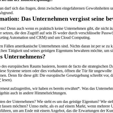
n darf sich das fragen, denn zwischen eingefahrenen Gewohnheiten
 Abgrund.
ation: Das Unternehmen vergisst seine b
! Denn auch wenn es praktisch keine Unternehmen gibt, die nicht äuß
er setzen, die den Zugriff auf sein IS weder durch verschlüsselte Pas
arketing Automation und CRM) und um Cloud Computing.
en Fällen amerikanische Unternehmen sind. Nichts daran ist per se zu kr
ischen Tätigkeit und seines geistigen Eigentums bewahren möchte, um si
des Unternehmens?
b des europäischen Raums basieren, hosten de facto die strategischen
se Systeme setzen oder dies vorhaben, öffnen die Tür für ungewollte Ei
 Denn für diese gilt: Die europäische Gesetzgebung schreibt vor, das
“
lesen).
 erneut aufzugreifen, wir haben es bereits erwähnt*. Was das Unternehme
olgehin auch in andere Himmelsrichtungen.
n Daten der Unternehmen? Wie steht es um das geistige Eigentum? Wie s
t fassen möchten? Umso mehr, als es auf einem Markt, wenn mehrere 
zuführen, um am Ende mit einem Angebot, das die Erwartungen der Kun