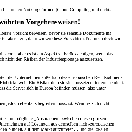
 und … neuen Nutzungsformen (Cloud Computing und nicht-
ewährten Vorgehensweisen!
erste Vorsicht beweisen, bevor sie sensible Dokumente ins
swörter absichern, dann wirken diese Vorsichtsmaßnahmen doch wie
itisieren, aber es ist ein Aspekt zu berücksichtigen, wenn das
ch nicht den Risiken der Industriespionage auszusetzen.
 Daten der Unternehmen außerhalb des europäischen Rechtsrahmens.
nblicke weit. Ein Risiko, dem sie sich aussetzen, indem sie nicht-
s die Server sich in Europa befinden müssen, also unter
n jedoch ebenfalls begreifen muss, ist: Wenn es sich nicht-
teht es um mögliche „Absprachen“ zwischen diesen großen
Unternehmen auf Lösungen aus demselben nicht-europäischen
den bündelt, auf dem Markt aufzutreten… und die lokalen