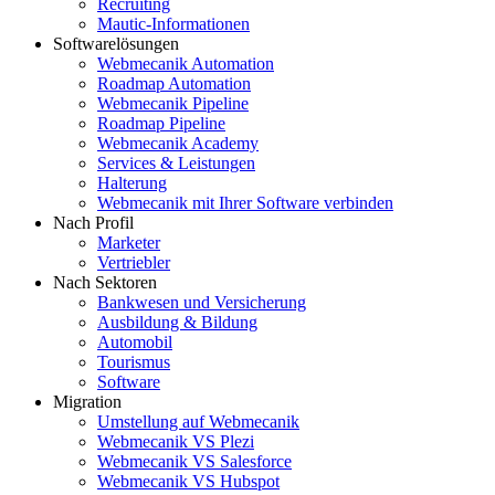
Recruiting
Mautic-Informationen
Softwarelösungen
Webmecanik Automation
Roadmap Automation
Webmecanik Pipeline
Roadmap Pipeline
Webmecanik Academy
Services & Leistungen
Halterung
Webmecanik mit Ihrer Software verbinden
Nach Profil
Marketer
Vertriebler
Nach Sektoren
Bankwesen und Versicherung
Ausbildung & Bildung
Automobil
Tourismus
Software
Migration
Umstellung auf Webmecanik
Webmecanik VS Plezi
Webmecanik VS Salesforce
Webmecanik VS Hubspot