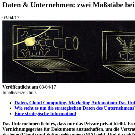
Daten & Unternehmen: zwei Maßstäbe bei 
03/04/17
Veröffentlicht am
03/04/17
Inhaltsverzeichnis
Daten, Cloud Computing, Marketing Automation: Das Unt
Wie steht es um die strategischen Daten des Unternehmens
Eine strategische Information!
Das Unternehmen liebt es, dass nur das Private privat bleibt. Es
Vernichtungsgeräte für Dokumente anzuschaffen, um die Vertraul
Systeme (Cloud) und Softwarelösungen (MA) geht. Und da geht’s 