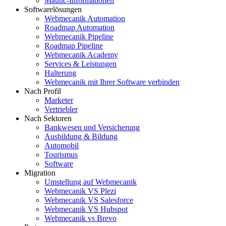
Mautic-Informationen
Softwarelösungen
Webmecanik Automation
Roadmap Automation
Webmecanik Pipeline
Roadmap Pipeline
Webmecanik Academy
Services & Leistungen
Halterung
Webmecanik mit Ihrer Software verbinden
Nach Profil
Marketer
Vertriebler
Nach Sektoren
Bankwesen und Versicherung
Ausbildung & Bildung
Automobil
Tourismus
Software
Migration
Umstellung auf Webmecanik
Webmecanik VS Plezi
Webmecanik VS Salesforce
Webmecanik VS Hubspot
Webmecanik vs Brevo