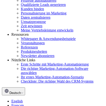
Prozesse automatisieren
Qualifizierte Leads generieren
Kunden binden
Personalisierung im Marketing
Daten zentralisieren
Umsatzprognose
Zeit gewinnen
Meine Vertriebsleistung entwickeln
Ressourcen
Whitepaper & Anwendungsbeispiele
Veranstaltungen
Referenzen
Produktneuheiten
Newsletter abonnieren
Nützliche Links
Erste Schritte mit Marketing-Automatisierung
Die richtige Marketing-Automation-Software
Möchten Sie unsere
auswählen
Cookies?
Ihr erstes Marketing-Automation-Szenario
Checkliste: Die richtige Wahl des CRM-Systems
Sie sind nett und es gibt nicht
viele von ihnen!
Deutsch
Wir haben gewartet, bis wir sicher waren, dass Sie sich für die Inhalte
unserer Website interessieren, bevor wir Sie gestört haben. Wir
English
würden Sie gerne bei Ihrem Besuch begleiten… Ist das für Sie in
Français