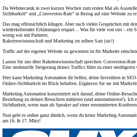
Da Webmecanik in zwei kurzen Wochen zum ersten Mal als Aussteller
Sichtbarkeit“ und „Conversion-Rate“ in Bezug auf eine Website zu er
Das mag offensichtlich klingen. Aber nach vielen Gesprächen mit de
wiederkehrender Erklärungen erspart… Was für viele von uns – ein So
wenig wie mit Partnern.
Raketenwissenschaft und Marketing im selben Satz (sic!)
Traffic auf der eigenen Website zu gewinnen ist für Marketer entschei
Lassen Sie uns über Raketenwissenschaft sprechen: Conversion-Rate ent
Eine strukturelle Steigerung deines Traffics führt zu einer niedrigere
Hier kann Marketing Automation dir helfen, deine Investition in 
Online-Sichtbarkeit im Blick behalten. Ergänzen Sie sie mit Market
Marketing Automation konzentriert sich darauf, deine Online-Besuche
Beziehung zu deinen Besuchern initiieren (und automatisieren!). Ich e
Sichtbarkeit, wenn man als Speaker auf einer renommierten Konferenz
Nun geht es online ganz ähnlich, wenn du keine Marketing Automa
am 16. & 17. März!