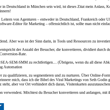
 in Deutschland in München sein wird, ist dieses Zitat mein Anlass,
innern!
n Leitern von Agenturen – entweder in Deutschland, Frankreich oder U
ftware-Editor für Marketing – offensichtlich ist, sollte man nicht ei
dend. Aber was ist der Sinn darin, in Tools und Ressourcen zu investie
spricht der Anzahl der Besucher, die konvertieren, dividiert durch den
n Conversion-Rate.
SEO-SEA-SEM-SMM zu rechtfertigen… (Übrigens, wenn du all diese Ab
ing Automation
r zu qualifizieren, zu segmentieren und zu nurturen. Über Online-Form
rinnere mich, dass ich die Bibel des Viral Marketings von Seth Godin ge
 steht, aber vor Ort verhindert dich daran, Visitenkarten auszutausc
tion verwendest. Möchtest du Besucher konvertieren und anfangen, 