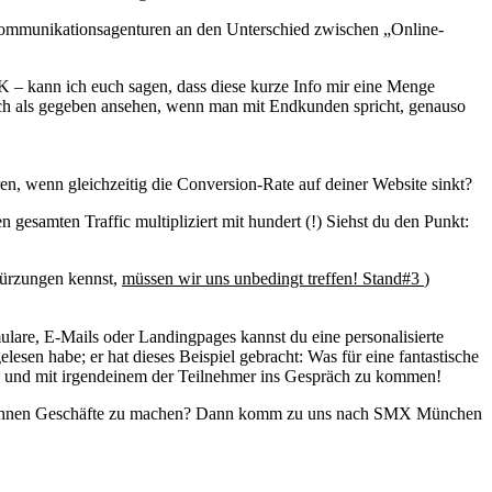
 Kommunikationsagenturen an den Unterschied zwischen „Online-
K – kann ich euch sagen, dass diese kurze Info mir eine Menge
nfach als gegeben ansehen, wenn man mit Endkunden spricht, genauso
ren, wenn gleichzeitig die Conversion-Rate auf deiner Website sinkt?
 gesamten Traffic multipliziert mit hundert (!) Siehst du den Punkt:
kürzungen kennst,
müssen wir uns unbedingt treffen! Stand#3
)
ulare, E-Mails oder Landingpages kannst du eine personalisierte
lesen habe; er hat dieses Beispiel gebracht: Was für eine fantastische
hen und mit irgendeinem der Teilnehmer ins Gespräch zu kommen!
mit ihnen Geschäfte zu machen? Dann komm zu uns nach SMX München