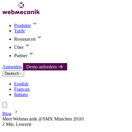
Produkte
Tarife
Ressourcen
Über
Partner
Anmelden
Demo anfordern
Deutsch
English
Français
Italiano
Blog
Meet Webmecanik @SMX München 2016!
2 Min. Lesezeit