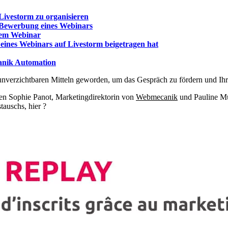
 Livestorm zu organisieren
e Bewerbung eines Webinars
dem Webinar
eines Webinars auf Livestorm beigetragen hat
anik Automation
nverzichtbaren Mitteln geworden, um das Gespräch zu fördern und I
ilen Sophie Panot, Marketingdirektorin von
Webmecanik
und Pauline Mu
auschs, hier ?