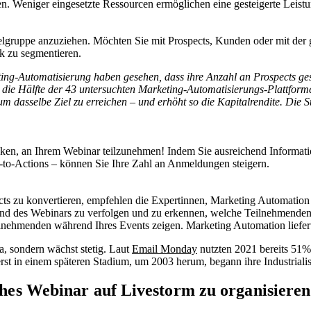
en. Weniger eingesetzte Ressourcen ermöglichen eine gesteigerte Leis
gruppe anzuziehen. Möchten Sie mit Prospects, Kunden oder mit der g
k zu segmentieren.
ng-Automatisierung haben gesehen, dass ihre Anzahl an Prospects ges
s die Hälfte der 43 untersuchten Marketing-Automatisierungs-Plattform
dasselbe Ziel zu erreichen – und erhöht so die Kapitalrendite. Die Sta
cken, an Ihrem Webinar teilzunehmen! Indem Sie ausreichend Informatio
l-to-Actions – können Sie Ihre Zahl an Anmeldungen steigern.
ects zu konvertieren, empfehlen die Expertinnen, Marketing Automatio
end des Webinars zu verfolgen und zu erkennen, welche Teilnehmenden
Teilnehmenden während Ihres Events zeigen. Marketing Automation lief
, sondern wächst stetig. Laut
Email Monday
nutzten 2021 bereits 51%
rst in einem späteren Stadium, um 2003 herum, begann ihre Industrialis
iches Webinar auf Livestorm zu organisieren