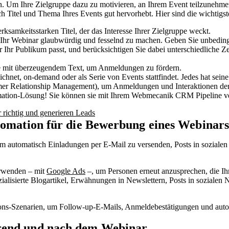
hen. Um Ihre Zielgruppe dazu zu motivieren, an Ihrem Event teilzunehme
ch Titel und Thema Ihres Events gut hervorhebt. Hier sind die wichtigs
samkeitsstarken Titel, der das Interesse Ihrer Zielgruppe weckt.
 Ihr Webinar glaubwürdig und fesselnd zu machen. Geben Sie unbeding
r Ihr Publikum passt, und berücksichtigen Sie dabei unterschiedliche 
eite mit überzeugendem Text, um Anmeldungen zu fördern.
ichnet, on-demand oder als Serie von Events stattfindet. Jedes hat seine
er Relationship Management), um Anmeldungen und Interaktionen der 
mation-Lösung! Sie können sie mit Ihrem Webmecanik CRM Pipeline ve
r richtig und generieren Leads
tomation für die Bewerbung eines Webinar
 automatisch Einladungen per E-Mail zu versenden, Posts in sozialen 
erwenden – mit
Google Ads
–, um Personen erneut anzusprechen, die Ih
ialisierte Blogartikel, Erwähnungen in Newslettern, Posts in sozialen 
ons-Szenarien, um Follow-up-E-Mails, Anmeldebestätigungen und auto
rend und nach dem Webinar