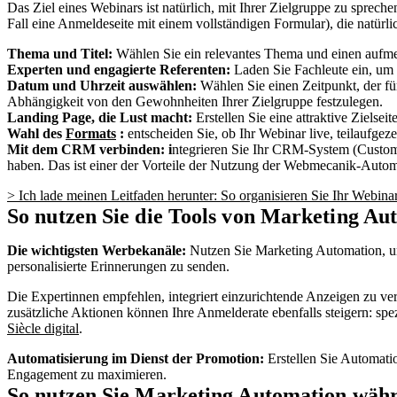
Das Ziel eines Webinars ist natürlich, mit Ihrer Zielgruppe zu sprec
Fall eine Anmeldeseite mit einem vollständigen Formular), die natürli
Thema und Titel:
Wählen Sie ein relevantes Thema und einen aufmerk
Experten und engagierte Referenten:
Laden Sie Fachleute ein, um
Datum und Uhrzeit auswählen:
Wählen Sie einen Zeitpunkt, der fü
Abhängigkeit von den Gewohnheiten Ihrer Zielgruppe festzulegen.
Landing Page, die Lust macht:
Erstellen Sie eine attraktive Ziels
Wahl des
Formats
:
entscheiden Sie, ob Ihr Webinar live, teilaufgeze
Mit dem CRM verbinden: i
ntegrieren Sie Ihr CRM-System (Custom
haben. Das ist einer der Vorteile der Nutzung der Webmecanik-Auto
> Ich lade meinen Leitfaden herunter: So organisieren Sie Ihr Webina
So nutzen Sie die Tools von Marketing Au
Die wichtigsten Werbekanäle:
Nutzen Sie Marketing Automation, um
personalisierte Erinnerungen zu senden.
Die Expertinnen empfehlen, integriert einzurichtende Anzeigen zu v
zusätzliche Aktionen können Ihre Anmelderate ebenfalls steigern: spez
Siècle digital
.
Automatisierung im Dienst der Promotion:
Erstellen Sie Automati
Engagement zu maximieren.
So nutzen Sie Marketing Automation wäh