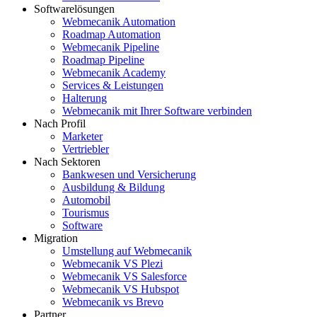
Softwarelösungen
Webmecanik Automation
Roadmap Automation
Webmecanik Pipeline
Roadmap Pipeline
Webmecanik Academy
Services & Leistungen
Halterung
Webmecanik mit Ihrer Software verbinden
Nach Profil
Marketer
Vertriebler
Nach Sektoren
Bankwesen und Versicherung
Ausbildung & Bildung
Automobil
Tourismus
Software
Migration
Umstellung auf Webmecanik
Webmecanik VS Plezi
Webmecanik VS Salesforce
Webmecanik VS Hubspot
Webmecanik vs Brevo
Partner