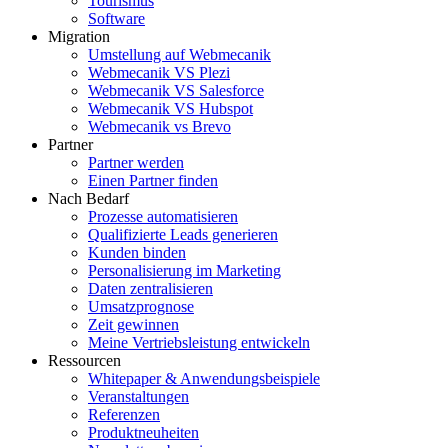
Tourismus
Software
Migration
Umstellung auf Webmecanik
Webmecanik VS Plezi
Webmecanik VS Salesforce
Webmecanik VS Hubspot
Webmecanik vs Brevo
Partner
Partner werden
Einen Partner finden
Nach Bedarf
Prozesse automatisieren
Qualifizierte Leads generieren
Kunden binden
Personalisierung im Marketing
Daten zentralisieren
Umsatzprognose
Zeit gewinnen
Meine Vertriebsleistung entwickeln
Ressourcen
Whitepaper & Anwendungsbeispiele
Veranstaltungen
Referenzen
Produktneuheiten