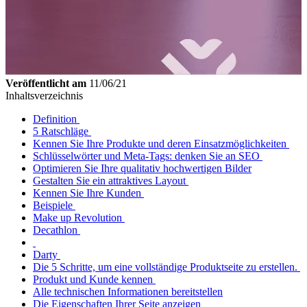
Veröffentlicht am
11/06/21
Inhaltsverzeichnis
Definition
5 Ratschläge
Kennen Sie Ihre Produkte und deren Einsatzmöglichkeiten
Schlüsselwörter und Meta-Tags: denken Sie an SEO
Optimieren Sie Ihre qualitativ hochwertigen Bilder
Gestalten Sie ein attraktives Layout
Kennen Sie Ihre Kunden
Beispiele
Make up Revolution
Decathlon
Darty
Die 5 Schritte, um eine vollständige Produktseite zu erstellen.
Produkt und Kunde kennen
Alle technischen Informationen bereitstellen
Die Eigenschaften Ihrer Seite anzeigen