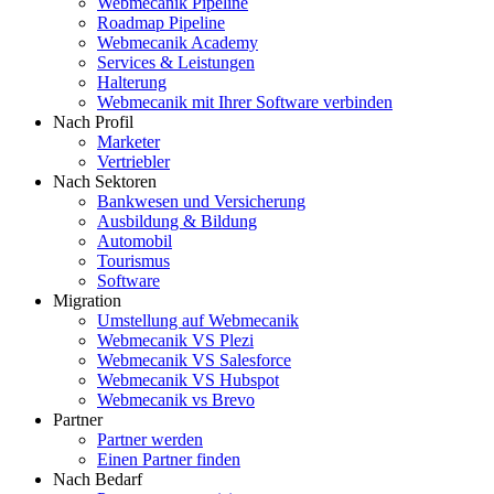
Webmecanik Pipeline
Roadmap Pipeline
Webmecanik Academy
Services & Leistungen
Halterung
Webmecanik mit Ihrer Software verbinden
Nach Profil
Marketer
Vertriebler
Nach Sektoren
Bankwesen und Versicherung
Ausbildung & Bildung
Automobil
Tourismus
Software
Migration
Umstellung auf Webmecanik
Webmecanik VS Plezi
Webmecanik VS Salesforce
Webmecanik VS Hubspot
Webmecanik vs Brevo
Partner
Partner werden
Einen Partner finden
Nach Bedarf