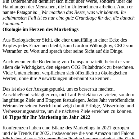
Ein Unternehmen definiert sich nicht über Werte, sondern über die
Handlungen der Menschen, die im Unternehmen arbeiten. Auch er
nannte Patagonia:
„Wir machen das Beste, was wir können. Im
schlimmsten Fall ist es nur eine gute Grundlage für die, die danach
kommen.“
Ökologie im Herzen des Marketings
Aus ökologischerer Sicht, die eher unauffällig in einer Ecke des
Kopfes jedes Einzelnen bleibt,
kam Gordon Willoughby, CEO von
Wetranfer, zu Wort und sprach über seine Sicht auf die Dinge.
Auch wenn er die Bedeutung von Transparenz teilt, betont er vor
allem die Wichtigkeit, den eigenen CO2-Fußabdruck zu berechnen.
Viele Unternehmen verpflichten sich öffentlich zu ökologischen
Werten, ohne ihre Auswirkungen überhaupt zu kennen.
Das ist also der Ausgangspunkt, um es besser zu machen.
Anschließend schlägt er vor, nicht auf Perfektion zu zielen, sondern
langfristige Ziele und Etappen festzulegen. Jedes Jahr veröffentlicht
Wetransfer seinen Bericht und zeigt damit Erfolge, Misserfolge und
Verbesserungsansätze, um die nächsten Ziele erreichen zu können.
10 Tipps für Ihr Marketing im Jahr 2022
Konferenzen haben eine Bilanz des Marketings in 2021 gezogen
und die Trends für 2022, insbesondere die von Amazon und Falcon.
Wir haben daraus 10 wesentliche Punkte herausgearbeitet, die Sie in