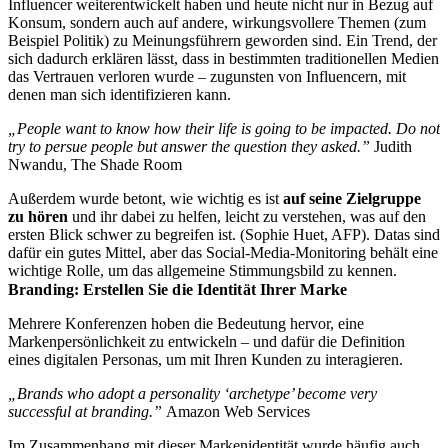
Influencer weiterentwickelt haben und heute nicht nur in Bezug auf
Konsum, sondern auch auf andere, wirkungsvollere Themen (zum
Beispiel Politik) zu Meinungsführern geworden sind. Ein Trend, der
sich dadurch erklären lässt, dass in bestimmten traditionellen Medien
das Vertrauen verloren wurde – zugunsten von Influencern, mit
denen man sich identifizieren kann.
„People want to know how their life is going to be impacted. Do not
try to persue people but answer the question they asked.”
Judith
Nwandu, The Shade Room
Außerdem wurde betont, wie wichtig es ist
auf seine Zielgruppe
zu hören
und ihr dabei zu helfen, leicht zu verstehen, was auf den
ersten Blick schwer zu begreifen ist. (Sophie Huet, AFP). Datas sind
dafür ein gutes Mittel, aber das Social-Media-Monitoring behält eine
wichtige Rolle, um das allgemeine Stimmungsbild zu kennen.
Branding: Erstellen Sie die Identität Ihrer Marke
Mehrere Konferenzen hoben die Bedeutung hervor, eine
Markenpersönlichkeit zu entwickeln – und dafür die Definition
eines digitalen Personas, um mit Ihren Kunden zu interagieren.
„Brands who adopt a personality ‘archetype’ become very
successful at branding.”
Amazon Web Services
Im Zusammenhang mit dieser Markenidentität wurde häufig auch