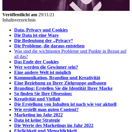
Veröffentlicht am
29/11/21
Inhaltsverzeichnis
Data, Privacy und Cookies
Die Data ist eine Ware
Die Bedeutung der „Privacy“
Die Probleme, die daraus entstehen
Was sind die wichtigsten Probleme und Punkte in Bezug auf
all das?
Das Ende der Cookies
Wer werden die Gewinner sein?
Eine andere Welt ist möglich
Kommunikation, Branding und Kreativität
Eine Beziehung zu Ihrer Zielgruppe aufbauen
Branding: Erstellen Sie die Identität Ihrer Marke
So finden Sie Ihre Obsession:
Kreativität und Vielfalt
Die Erstellung von Inhalten ist nach wie vor aktuell
Wie erstellt man guten Content?
Marketing im Jahr 2022
Data ist keine Strategie
Die Werte des Marketings im Jahr 2022
Ehrlichkeit und Menschlichkeit