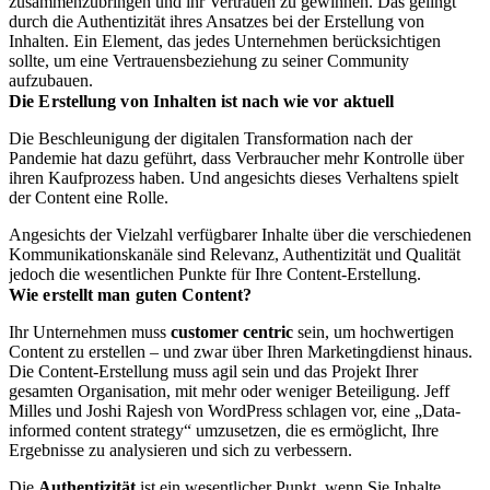
zusammenzubringen und ihr Vertrauen zu gewinnen. Das gelingt
durch die Authentizität ihres Ansatzes bei der Erstellung von
Inhalten. Ein Element, das jedes Unternehmen berücksichtigen
sollte, um eine Vertrauensbeziehung zu seiner Community
aufzubauen.
Die Erstellung von Inhalten ist nach wie vor aktuell
Die Beschleunigung der digitalen Transformation nach der
Pandemie hat dazu geführt, dass Verbraucher mehr Kontrolle über
ihren Kaufprozess haben. Und angesichts dieses Verhaltens spielt
der Content eine Rolle.
Angesichts der Vielzahl verfügbarer Inhalte über die verschiedenen
Kommunikationskanäle sind Relevanz, Authentizität und Qualität
jedoch die wesentlichen Punkte für Ihre Content-Erstellung.
Wie erstellt man guten Content?
Ihr Unternehmen muss
customer centric
sein, um hochwertigen
Content zu erstellen – und zwar über Ihren Marketingdienst hinaus.
Die Content-Erstellung muss agil sein und das Projekt Ihrer
gesamten Organisation, mit mehr oder weniger Beteiligung. Jeff
Milles und Joshi Rajesh von WordPress schlagen vor, eine „Data-
informed content strategy“ umzusetzen, die es ermöglicht, Ihre
Ergebnisse zu analysieren und sich zu verbessern.
Die
Authentizität
ist ein wesentlicher Punkt, wenn Sie Inhalte