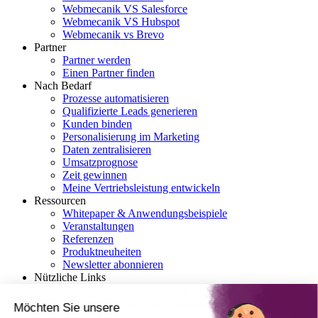
Webmecanik VS Salesforce
Webmecanik VS Hubspot
Webmecanik vs Brevo
Partner
Partner werden
Einen Partner finden
Nach Bedarf
Prozesse automatisieren
Qualifizierte Leads generieren
Kunden binden
Personalisierung im Marketing
Daten zentralisieren
Umsatzprognose
Zeit gewinnen
Meine Vertriebsleistung entwickeln
Ressourcen
Whitepaper & Anwendungsbeispiele
Veranstaltungen
Referenzen
Produktneuheiten
Newsletter abonnieren
Nützliche Links
Erste Schritte mit Marketing-Automatisierung
Die richtige Marketing-Automation-Software
Möchten Sie unsere
auswählen