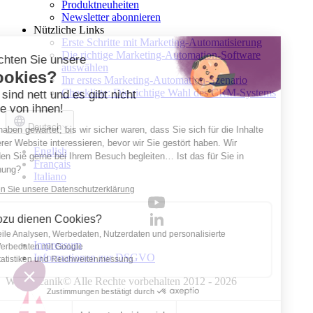
Produktneuheiten
Newsletter abonnieren
Nützliche Links
Erste Schritte mit Marketing-Automatisierung
Die richtige Marketing-Automation-Software
Möchten Sie unsere
auswählen
Cookies?
Ihr erstes Marketing-Automation-Szenario
Checkliste: Die richtige Wahl des CRM-Systems
Sie sind nett und es gibt nicht
viele von ihnen!
Deutsch
Wir haben gewartet, bis wir sicher waren, dass Sie sich für die Inhalte
unserer Website interessieren, bevor wir Sie gestört haben. Wir
English
würden Sie gerne bei Ihrem Besuch begleiten… Ist das für Sie in
Français
Ordnung?
Italiano
Lesen Sie unsere Datenschutzerklärung
Wozu dienen Cookies?
Teile Analysen, Werbedaten, Nutzerdaten und personalisierte
Impressum
Werbedaten mit Google
Informationen zur DSGVO
Statistiken und Reichweitenmessung
Webmecanik© Alle Rechte vorbehalten 2012 - 2026
Zustimmungen bestätigt durch