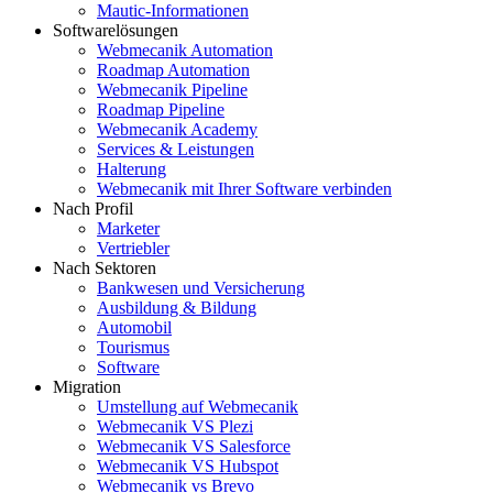
Mautic-Informationen
Softwarelösungen
Webmecanik Automation
Roadmap Automation
Webmecanik Pipeline
Roadmap Pipeline
Webmecanik Academy
Services & Leistungen
Halterung
Webmecanik mit Ihrer Software verbinden
Nach Profil
Marketer
Vertriebler
Nach Sektoren
Bankwesen und Versicherung
Ausbildung & Bildung
Automobil
Tourismus
Software
Migration
Umstellung auf Webmecanik
Webmecanik VS Plezi
Webmecanik VS Salesforce
Webmecanik VS Hubspot
Webmecanik vs Brevo