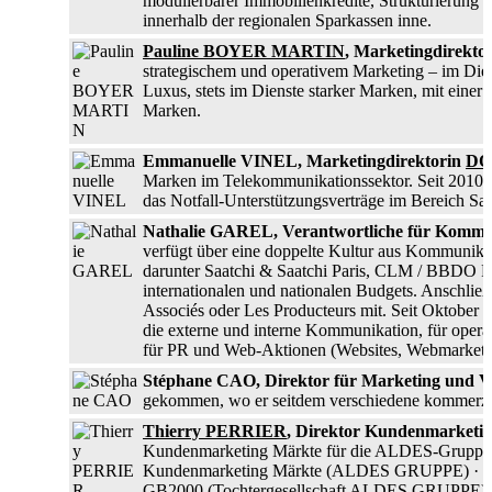
modulierbarer Immobilienkredite, Strukturierung 
innerhalb der regionalen Sparkassen inne.
Pauline BOYER MARTIN
, Marketingdirekto
strategischem und operativem Marketing – im Di
Luxus, stets im Dienste starker Marken, mit eine
Marken.
Emmanuelle VINEL, Marketingdirektorin
D
Marken im Telekommunikationssektor. Seit 2010 
das Notfall-Unterstützungsverträge im Bereich San
Nathalie GAREL, Verantwortliche für Kommu
verfügt über eine doppelte Kultur aus Kommunika
darunter Saatchi & Saatchi Paris, CLM / BBDO Pa
internationalen und nationalen Budgets. Anschlie
Associés oder Les Producteurs mit. Seit Oktober 
die externe und interne Kommunikation, für oper
für PR und Web-Aktionen (Websites, Webmarketi
Stéphane CAO, Direktor für Marketing und V
gekommen, wo er seitdem verschiedene kommerziell
Thierry PERRIER
, Direktor Kundenmarketi
Kundenmarketing Märkte für die ALDES-Gruppe u
Kundenmarketing Märkte (ALDES GRUPPE) · Vera
GB2000 (Tochtergesellschaft ALDES GRUPPE)