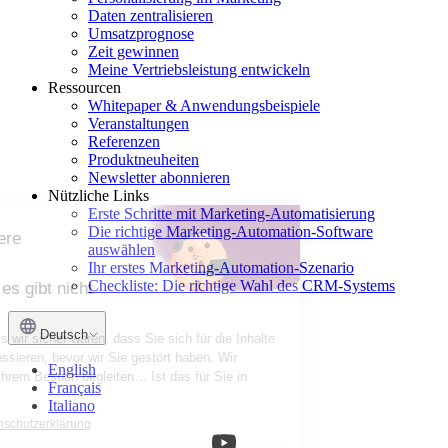
Daten zentralisieren
Umsatzprognose
Zeit gewinnen
Meine Vertriebsleistung entwickeln
Ressourcen
Whitepaper & Anwendungsbeispiele
Veranstaltungen
Referenzen
Produktneuheiten
Newsletter abonnieren
Nützliche Links
Erste Schritte mit Marketing-Automatisierung
Die richtige Marketing-Automation-Software
Möchten Sie unsere
auswählen
Cookies?
Ihr erstes Marketing-Automation-Szenario
Checkliste: Die richtige Wahl des CRM-Systems
Sie sind nett und es gibt nicht
viele von ihnen!
Deutsch
Wir haben gewartet, bis wir sicher waren, dass Sie sich für die Inhalte
unserer Website interessieren, bevor wir Sie gestört haben. Wir
English
würden Sie gerne bei Ihrem Besuch begleiten… Ist das für Sie in
Français
Ordnung?
Italiano
Lesen Sie unsere Datenschutzerklärung