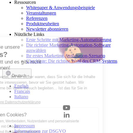
Ressourcen
Whitepaper & Anwendungsbeispiele
Veranstaltungen
Referenzen
Produktneuheiten
Newsletter abonnieren
Nützliche Links
Erste Schritte mit Marketing-Automatisierung
Die richtige Marketing-Automation-Software
Möchten Sie unsere
auswählen
Cookies?
Ihr erstes Marketing-Automation-Szenario
Checkliste: Die richtige Wahl des CRM-Systems
Sie sind nett und es gibt nicht
viele von ihnen!
Deutsch
Wir haben gewartet, bis wir sicher waren, dass Sie sich für die Inhalte
unserer Website interessieren, bevor wir Sie gestört haben. Wir
English
würden Sie gerne bei Ihrem Besuch begleiten… Ist das für Sie in
Français
Ordnung?
Italiano
Lesen Sie unsere Datenschutzerklärung
Wozu dienen Cookies?
Teile Analysen, Werbedaten, Nutzerdaten und personalisierte
Impressum
Werbedaten mit Google
Informationen zur DSGVO
Statistiken und Reichweitenmessung