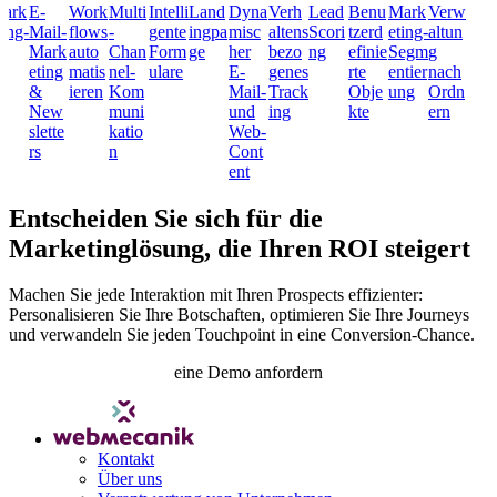
ark
E-
Work
Multi
Intelli
Land
Dyna
Verh
Lead
Benu
Mark
Verw
ting-
Mail-
flows
-
gente
ingpa
misc
altens
Scori
tzerd
eting-
altun
I
Mark
auto
Chan
Form
ge
her
bezo
ng
efinie
Segm
g
eting
matis
nel-
ulare
E-
genes
rte
entier
nach
&
ieren
Kom
Mail-
Track
Obje
ung
Ordn
New
muni
und
ing
kte
ern
slette
katio
Web-
rs
n
Cont
ent
Entscheiden Sie sich für die
Marketinglösung, die Ihren ROI steigert
Machen Sie jede Interaktion mit Ihren Prospects effizienter:
Personalisieren Sie Ihre Botschaften, optimieren Sie Ihre Journeys
und verwandeln Sie jeden Touchpoint in eine Conversion-Chance.
eine Demo anfordern
Kontakt
Über uns