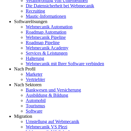
Verantwortung von Unternehmen
Die Datensicherheit bei Webmecanik
Recruiting
Mautic-Informationen
Softwarelösungen
Webmecanik Automation
Roadmap Automation
Webmecanik Pipeline
Roadmap Pipeline
Webmecanik Academy
Services & Leistungen
Halterung
Webmecanik mit Ihrer Software verbinden
Nach Profil
Marketer
Vertriebler
Nach Sektoren
Bankwesen und Versicherung
Ausbildung & Bildung
Automobil
Tourismus
Software
Migration
Umstellung auf Webmecanik
Webmecanik VS Plezi