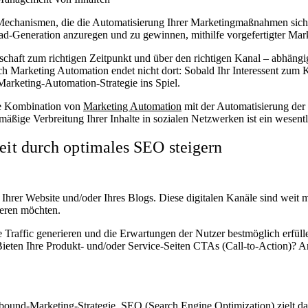
echanismen, die die Automatisierung Ihrer Marketingmaßnahmen sichers
ead-Generation anzuregen und zu gewinnen, mithilfe vorgefertigter Mar
tschaft zum richtigen Zeitpunkt und über den richtigen Kanal – abhäng
 Doch Marketing Automation endet nicht dort: Sobald Ihr Interessent zu
arketing-Automation-Strategie ins Spiel.
ie Kombination von
Marketing Automation
mit der Automatisierung der 
mäßige Verbreitung Ihrer Inhalte in sozialen Netzwerken ist ein wesent
eit durch optimales SEO steigern
Ihrer Website und/oder Ihres Blogs. Diese digitalen Kanäle sind weit me
eren möchten.
e Traffic generieren und die Erwartungen der Nutzer bestmöglich erfüllen
ieten Ihre Produkt- und/oder Service-Seiten CTAs (Call-to-Action)? Ana
bound-Marketing-Strategie. SEO (Search Engine Optimization) zielt dara