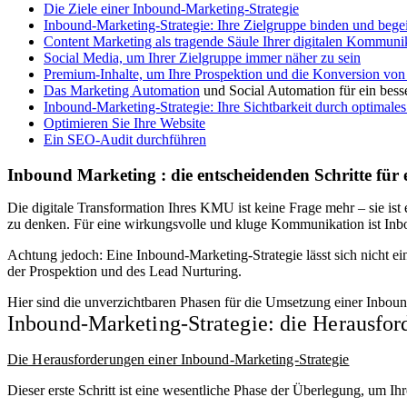
Die Ziele einer Inbound-Marketing-Strategie
Inbound-Marketing-Strategie: Ihre Zielgruppe binden und begei
Content Marketing als tragende Säule Ihrer digitalen Kommuni
Social Media, um Ihrer Zielgruppe immer näher zu sein
Premium-Inhalte, um Ihre Prospektion und die Konversion von 
Das
Marketing Automation
und Social Automation für ein bes
Inbound-Marketing-Strategie: Ihre Sichtbarkeit durch optimale
Optimieren Sie Ihre Website
Ein SEO-Audit durchführen
Inbound Marketing : die entscheidenden Schritte für e
Die digitale Transformation Ihres KMU ist keine Frage mehr – sie ist 
zu denken. Für eine wirkungsvolle und kluge Kommunikation ist Inbo
Achtung jedoch: Eine Inbound-Marketing-Strategie lässt sich nicht e
der Prospektion und des Lead Nurturing.
Hier sind die unverzichtbaren Phasen für die Umsetzung einer Inbou
Inbound-Marketing-Strategie: die Herausford
Die Herausforderungen einer Inbound-Marketing-Strategie
Dieser erste Schritt ist eine wesentliche Phase der Überlegung, um 