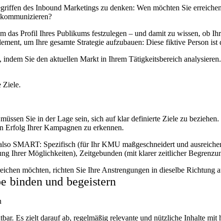
Begriffen des Inbound Marketings zu denken: Wen möchten Sie erreich
m kommunizieren?
m das Profil Ihres Publikums festzulegen – und damit zu wissen, ob Ihr
ment, um Ihre gesamte Strategie aufzubauen: Diese fiktive Person ist 
indem Sie den aktuellen Markt in Ihrem Tätigkeitsbereich analysiere
 Ziele.
ssen Sie in der Lage sein, sich auf klar definierte Ziele zu beziehen
n Erfolg Ihrer Kampagnen zu erkennen.
, also SMART: Spezifisch (für Ihr KMU maßgeschneidert und ausreichen
ng Ihrer Möglichkeiten), Zeitgebunden (mit klarer zeitlicher Begrenzu
erreichen möchten, richten Sie Ihre Anstrengungen in dieselbe Richtung
pe binden und begeistern
n
tbar. Es zielt darauf ab, regelmäßig relevante und nützliche Inhalte 