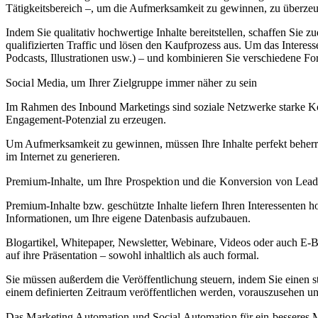
Tätigkeitsbereich –, um die Aufmerksamkeit zu gewinnen, zu überzeu
Indem Sie qualitativ hochwertige Inhalte bereitstellen, schaffen Sie
qualifizierten Traffic und lösen den Kaufprozess aus. Um das Interesse
Podcasts, Illustrationen usw.) – und kombinieren Sie verschiedene Fo
Social Media, um Ihrer Zielgruppe immer näher zu sein
Im Rahmen des Inbound Marketings sind soziale Netzwerke starke Kom
Engagement-Potenzial zu erzeugen.
Um Aufmerksamkeit zu gewinnen, müssen Ihre Inhalte perfekt beherrsch
im Internet zu generieren.
Premium-Inhalte, um Ihre Prospektion und die Konversion von Leads
Premium-Inhalte bzw. geschützte Inhalte liefern Ihren Interessenten
Informationen, um Ihre eigene Datenbasis aufzubauen.
Blogartikel, Whitepaper, Newsletter, Webinare, Videos oder auch E-Bo
auf ihre Präsentation – sowohl inhaltlich als auch formal.
Sie müssen außerdem die Veröffentlichung steuern, indem Sie einen str
einem definierten Zeitraum veröffentlichen werden, vorauszusehen un
Das
Marketing Automation
und Social Automation für ein besseres