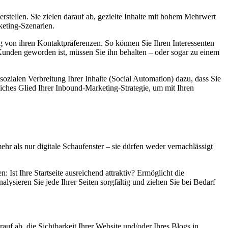
tellen. Sie zielen darauf ab, gezielte Inhalte mit hohem Mehrwert
keting-Szenarien.
ig von ihren Kontaktpräferenzen. So können Sie Ihren Interessenten
m Kunden geworden ist, müssen Sie ihn behalten – oder sogar zu einem
sozialen Verbreitung Ihrer Inhalte (Social Automation) dazu, dass Sie
liches Glied Ihrer Inbound-Marketing-Strategie, um mit Ihren
hr als nur digitale Schaufenster – sie dürfen weder vernachlässigt
: Ist Ihre Startseite ausreichend attraktiv? Ermöglicht die
lysieren Sie jede Ihrer Seiten sorgfältig und ziehen Sie bei Bedarf
uf ab, die Sichtbarkeit Ihrer Website und/oder Ihres Blogs in