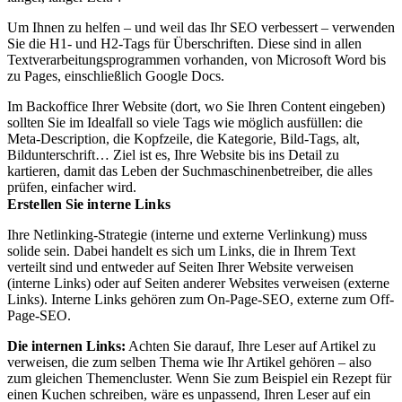
Um Ihnen zu helfen – und weil das Ihr SEO verbessert – verwenden
Sie die H1- und H2-Tags für Überschriften. Diese sind in allen
Textverarbeitungsprogrammen vorhanden, von Microsoft Word bis
zu Pages, einschließlich Google Docs.
Im Backoffice Ihrer Website (dort, wo Sie Ihren Content eingeben)
sollten Sie im Idealfall so viele Tags wie möglich ausfüllen: die
Meta-Description, die Kopfzeile, die Kategorie, Bild-Tags, alt,
Bildunterschrift… Ziel ist es, Ihre Website bis ins Detail zu
kartieren, damit das Leben der Suchmaschinenbetreiber, die alles
prüfen, einfacher wird.
Erstellen Sie interne Links
Ihre Netlinking-Strategie (interne und externe Verlinkung) muss
solide sein. Dabei handelt es sich um Links, die in Ihrem Text
verteilt sind und entweder auf Seiten Ihrer Website verweisen
(interne Links) oder auf Seiten anderer Websites verweisen (externe
Links). Interne Links gehören zum On-Page-SEO, externe zum Off-
Page-SEO.
Die internen Links:
Achten Sie darauf, Ihre Leser auf Artikel zu
verweisen, die zum selben Thema wie Ihr Artikel gehören – also
zum gleichen Themencluster. Wenn Sie zum Beispiel ein Rezept für
einen Kuchen schreiben, wäre es unpassend, Ihren Leser auf ein