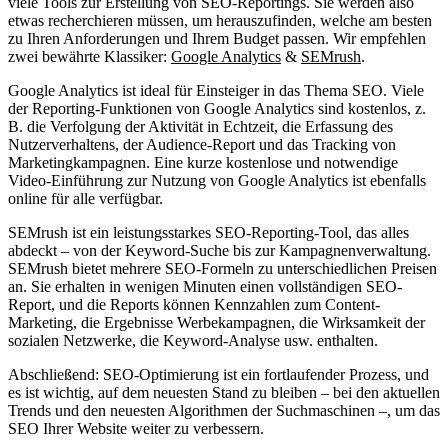
viele Tools zur Erstellung von SEO-Reportings. Sie werden also
etwas recherchieren müssen, um herauszufinden, welche am besten
zu Ihren Anforderungen und Ihrem Budget passen. Wir empfehlen
zwei bewährte Klassiker:
Google Analytics
&
SEMrush
.
Google Analytics ist ideal für Einsteiger in das Thema SEO. Viele
der Reporting-Funktionen von Google Analytics sind kostenlos, z.
B. die Verfolgung der Aktivität in Echtzeit, die Erfassung des
Nutzerverhaltens, der Audience-Report und das Tracking von
Marketingkampagnen. Eine kurze kostenlose und notwendige
Video-Einführung zur Nutzung von Google Analytics ist ebenfalls
online für alle verfügbar.
SEMrush ist ein leistungsstarkes SEO-Reporting-Tool, das alles
abdeckt – von der Keyword-Suche bis zur Kampagnenverwaltung.
SEMrush bietet mehrere SEO-Formeln zu unterschiedlichen Preisen
an. Sie erhalten in wenigen Minuten einen vollständigen SEO-
Report, und die Reports können Kennzahlen zum Content-
Marketing, die Ergebnisse Werbekampagnen, die Wirksamkeit der
sozialen Netzwerke, die Keyword-Analyse usw. enthalten.
Abschließend: SEO-Optimierung ist ein fortlaufender Prozess, und
es ist wichtig, auf dem neuesten Stand zu bleiben – bei den aktuellen
Trends und den neuesten Algorithmen der Suchmaschinen –, um das
SEO Ihrer Website weiter zu verbessern.